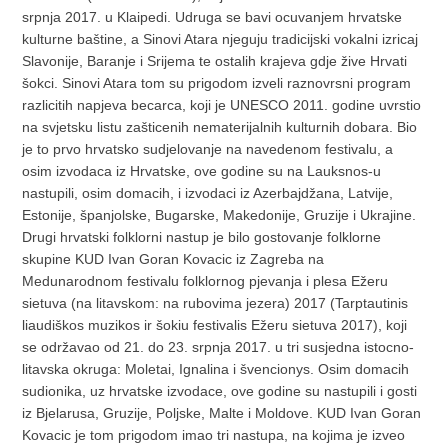
srpnja 2017. u Klaipedi. Udruga se bavi ocuvanjem hrvatske
kulturne baštine, a Sinovi Atara njeguju tradicijski vokalni izricaj
Slavonije, Baranje i Srijema te ostalih krajeva gdje žive Hrvati
šokci. Sinovi Atara tom su prigodom izveli raznovrsni program
razlicitih napjeva becarca, koji je UNESCO 2011. godine uvrstio
na svjetsku listu zašticenih nematerijalnih kulturnih dobara. Bio
je to prvo hrvatsko sudjelovanje na navedenom festivalu, a
osim izvodaca iz Hrvatske, ove godine su na Lauksnos-u
nastupili, osim domacih, i izvodaci iz Azerbajdžana, Latvije,
Estonije, španjolske, Bugarske, Makedonije, Gruzije i Ukrajine.
Drugi hrvatski folklorni nastup je bilo gostovanje folklorne
skupine KUD Ivan Goran Kovacic iz Zagreba na
Medunarodnom festivalu folklornog pjevanja i plesa Ežeru
sietuva (na litavskom: na rubovima jezera) 2017 (Tarptautinis
liaudiškos muzikos ir šokiu festivalis Ežeru sietuva 2017), koji
se održavao od 21. do 23. srpnja 2017. u tri susjedna istocno-
litavska okruga: Moletai, Ignalina i švencionys. Osim domacih
sudionika, uz hrvatske izvodace, ove godine su nastupili i gosti
iz Bjelarusa, Gruzije, Poljske, Malte i Moldove. KUD Ivan Goran
Kovacic je tom prigodom imao tri nastupa, na kojima je izveo