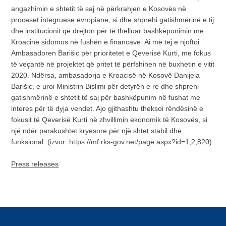
angazhimin e shtetit të saj në përkrahjen e Kosovës në
proceset integruese evropiane, si dhe shprehi gatishmërinë e tij
dhe institucionit që drejton për të thelluar bashkëpunimin me
Kroacinë sidomos në fushën e financave. Ai më tej e njoftoi
Ambasadoren Barišic për prioritetet e Qeverisë Kurti, me fokus
të veçantë në projektet që pritet të përfshihen në buxhetin e vitit
2020. Ndërsa, ambasadorja e Kroacisë në Kosovë Danijela
Barišic, e uroi Ministrin Bislimi për detyrën e re dhe shprehi
gatishmërinë e shtetit të saj për bashkëpunim në fushat me
interes për të dyja vendet. Ajo gjithashtu theksoi rëndësinë e
fokusit të Qeverisë Kurti në zhvillimin ekonomik të Kosovës, si
një ndër parakushtet kryesore për një shtet stabil dhe
funksional. (izvor: https://mf.rks-gov.net/page.aspx?id=1,2,820)
Press releases