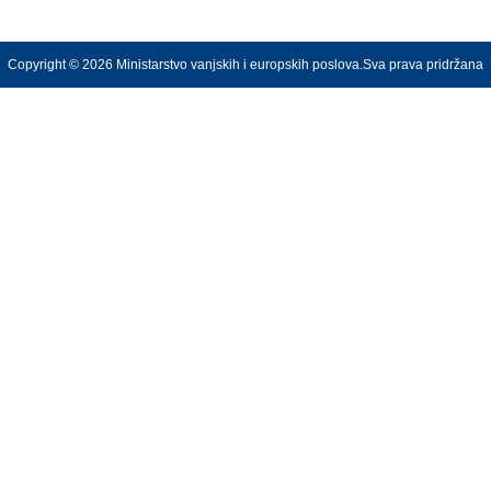
Copyright © 2026 Ministarstvo vanjskih i europskih poslova.Sva prava pridržana