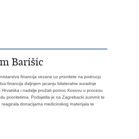
om Barišic
istarstva financija vezane uz prioritete na podrucju
tva financija daljnjem jacanju bilateralne suradnje
 ce Hrvatska i nadalje pružati pomoc Kosovu u procesu
du prioritetima. Podsjetila je na Zagrebacki summit te
a, reagirala donacijama medicinskog materijala te