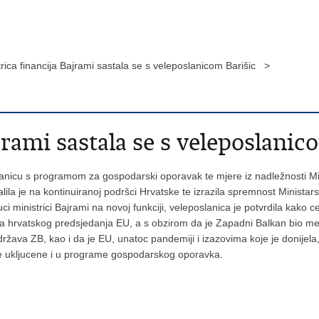
trica financija Bajrami sastala se s veleposlanicom Barišic >
jrami sastala se s veleposlanic
oslanicu s programom za gospodarski oporavak te mjere iz nadležnosti Min
lila je na kontinuiranoj podršci Hrvatske te izrazila spremnost Ministars
ci ministrici Bajrami na novoj funkciji, veleposlanica je potvrdila kako
tima hrvatskog predsjedanja EU, a s obzirom da je Zapadni Balkan bio me
država ZB, kao i da je EU, unatoc pandemiji i izazovima koje je donijel
je ukljucene i u programe gospodarskog oporavka.