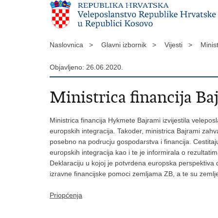
Naslovnica >
Glavni izbornik >
Vijesti >
Minis
Objavljeno: 26.06.2020.
Ministrica financija Ba
Ministrica financija Hykmete Bajrami izvijestila velep
europskih integracija. Takoder, ministrica Bajrami zahva
posebno na podrucju gospodarstva i financija. Cestitaju
europskih integracija kao i te je informirala o rezulta
Deklaraciju u kojoj je potvrdena europska perspektiva 
izravne financijske pomoci zemljama ZB, a te su zeml
Priopćenja