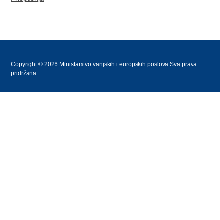
Copyright © 2026 Ministarstvo vanjskih i europskih poslova.Sva prava
pridržana