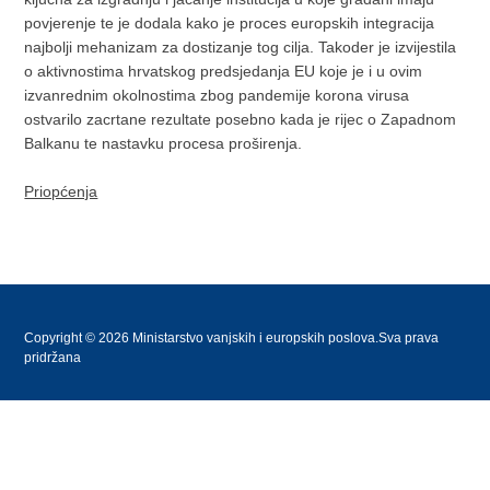
povjerenje te je dodala kako je proces europskih integracija
najbolji mehanizam za dostizanje tog cilja. Takoder je izvijestila
o aktivnostima hrvatskog predsjedanja EU koje je i u ovim
izvanrednim okolnostima zbog pandemije korona virusa
ostvarilo zacrtane rezultate posebno kada je rijec o Zapadnom
Balkanu te nastavku procesa proširenja.
Priopćenja
Copyright © 2026 Ministarstvo vanjskih i europskih poslova.Sva prava
pridržana