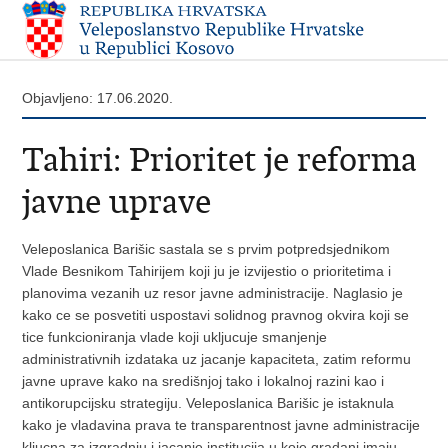
Objavljeno: 17.06.2020.
Tahiri: Prioritet je reforma
javne uprave
Veleposlanica Barišic sastala se s prvim potpredsjednikom
Vlade Besnikom Tahirijem koji ju je izvijestio o prioritetima i
planovima vezanih uz resor javne administracije. Naglasio je
kako ce se posvetiti uspostavi solidnog pravnog okvira koji se
tice funkcioniranja vlade koji ukljucuje smanjenje
administrativnih izdataka uz jacanje kapaciteta, zatim reformu
javne uprave kako na središnjoj tako i lokalnoj razini kao i
antikorupcijsku strategiju. Veleposlanica Barišic je istaknula
kako je vladavina prava te transparentnost javne administracije
kljucna za izgradnju i jacanje institucija u koje gradani imaju