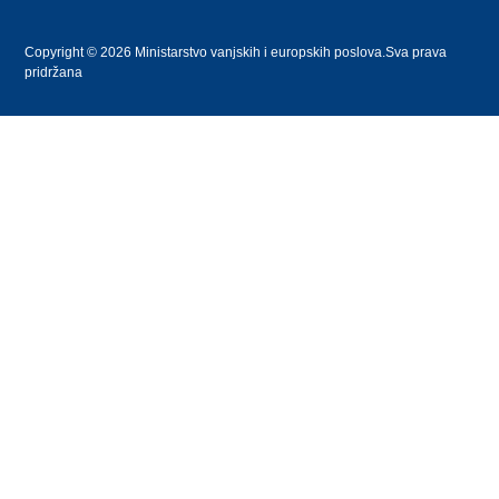
Copyright © 2026 Ministarstvo vanjskih i europskih poslova.Sva prava
pridržana