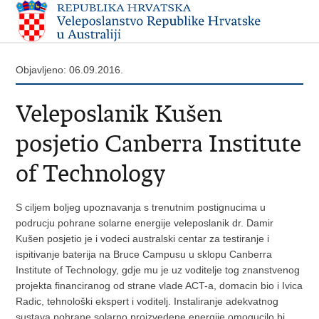
Objavljeno: 06.09.2016.
Veleposlanik Kušen
posjetio Canberra Institute
of Technology
S ciljem boljeg upoznavanja s trenutnim postignucima u
podrucju pohrane solarne energije veleposlanik dr. Damir
Kušen posjetio je i vodeci australski centar za testiranje i
ispitivanje baterija na Bruce Campusu u sklopu Canberra
Institute of Technology, gdje mu je uz voditelje tog znanstvenog
projekta financiranog od strane vlade ACT-a, domacin bio i Ivica
Radic, tehnološki ekspert i voditelj. Instaliranje adekvatnog
sustava pohrane solarno proizvedene energije omogucilo bi