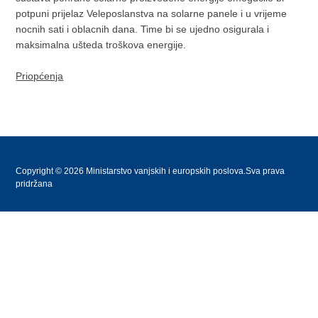
potpuni prijelaz Veleposlanstva na solarne panele i u vrijeme
nocnih sati i oblacnih dana. Time bi se ujedno osigurala i
maksimalna ušteda troškova energije.
Priopćenja
Copyright © 2026 Ministarstvo vanjskih i europskih poslova.Sva prava
pridržana