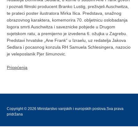
i poznati filmski producent Branko Lustig, preživjeli Auschwitza,
te prateci poster ilustratora Mirka Ilica. Predstava, snažnog
obrazovnog karaktera, komemorira 70. obljetnicu oslobadanja
logora smrti Auschwitza i saveznicke pobjede u Drugom
svjetskom ratu, a premijerno je izvedena 6. ožujka u Zagrebu.
Predstavi hrvatske „Ane Frank“ u Izraelu, uz redatelja Jakova
Sedlara i pocasnog konzula RH Samuela Schlesingera, nazocio
je veleposlanik Pjer šimunovic.
Priopćenja
Copyright © 2026 Ministarstvo vanjskih i europskih poslova.Sva prava
pridržana