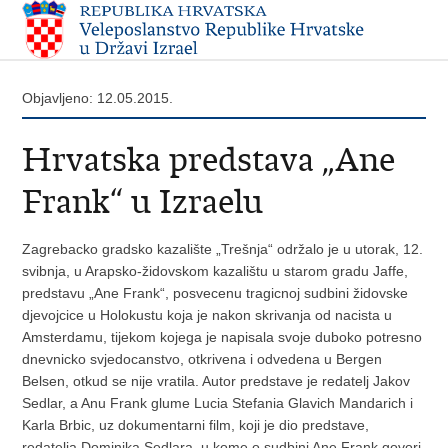
Objavljeno: 12.05.2015.
Hrvatska predstava „Ane
Frank“ u Izraelu
Zagrebacko gradsko kazalište „Trešnja“ održalo je u utorak, 12.
svibnja, u Arapsko-židovskom kazalištu u starom gradu Jaffe,
predstavu „Ane Frank“, posvecenu tragicnoj sudbini židovske
djevojcice u Holokustu koja je nakon skrivanja od nacista u
Amsterdamu, tijekom kojega je napisala svoje duboko potresno
dnevnicko svjedocanstvo, otkrivena i odvedena u Bergen
Belsen, otkud se nije vratila. Autor predstave je redatelj Jakov
Sedlar, a Anu Frank glume Lucia Stefania Glavich Mandarich i
Karla Brbic, uz dokumentarni film, koji je dio predstave,
redatelja Dominika Sedlara, u kome o sudbini Ane Frank govori