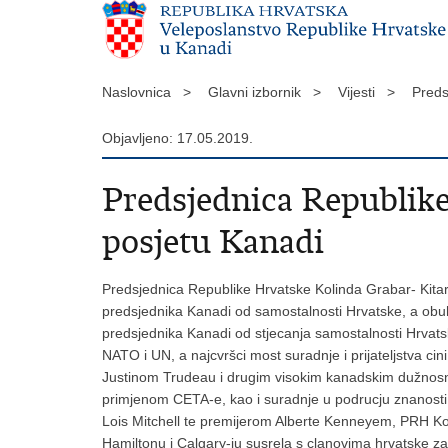
Naslovnica >
Glavni izbornik >
Vijesti >
Preds
Objavljeno: 17.05.2019.
Predsjednica Republik
posjetu Kanadi
Predsjednica Republike Hrvatske Kolinda Grabar- Kitaro
predsjednika Kanadi od samostalnosti Hrvatske, a obuhva
predsjednika Kanadi od stjecanja samostalnosti Hrvats
NATO i UN, a najcvršci most suradnje i prijateljstva cin
Justinom Trudeau i drugim visokim kanadskim dužnosnici
primjenom CETA-e, kao i suradnje u podrucju znanosti,
Lois Mitchell te premijerom Alberte Kenneyem, PRH Kol
Hamiltonu i Calgary-ju susrela s clanovima hrvatske za