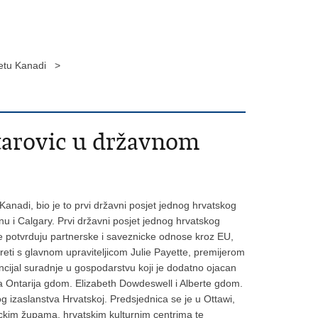
jetu Kanadi >
tarovic u državnom
anadi, bio je to prvi državni posjet jednog hrvatskog
nu i Calgary. Prvi državni posjet jednog hrvatskog
e potvrduju partnerske i saveznicke odnose kroz EU,
usreti s glavnom upraviteljicom Julie Payette, premijerom
ncijal suradnje u gospodarstvu koji je dodatno ojacan
ma Ontarija gdom. Elizabeth Dowdeswell i Alberte gdom.
 izaslanstva Hrvatskoj. Predsjednica se je u Ottawi,
lickim župama, hrvatskim kulturnim centrima te