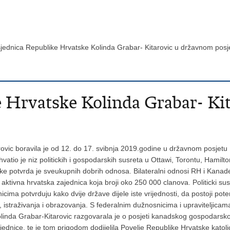
jednica Republike Hrvatske Kolinda Grabar- Kitarovic u državnom pos
e Hrvatske Kolinda Grabar- Ki
vic boravila je od 12. do 17. svibnja 2019.godine u državnom posjetu K
tio je niz politickih i gospodarskih susreta u Ottawi, Torontu, Hamilto
ke potvrda je sveukupnih dobrih odnosa. Bilateralni odnosi RH i Kanad
i aktivna hrvatska zajednica koja broji oko 250 000 clanova. Politicki s
ma potvrduju kako dvije države dijele iste vrijednosti, da postoji pote
 istraživanja i obrazovanja. S federalnim dužnosnicima i upraviteljica
inda Grabar-Kitarovic razgovarala je o posjeti kanadskog gospodarskog
jednice, te je tom prigodom dodijelila Povelje Republike Hrvatske kato