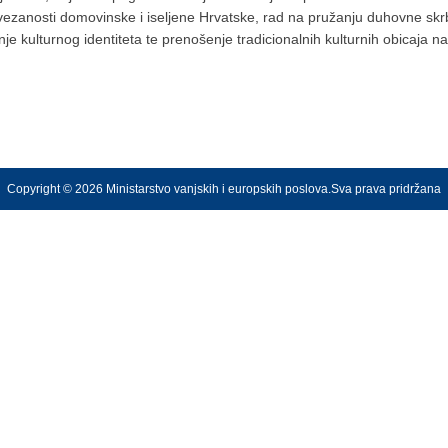
vezanosti domovinske i iseljene Hrvatske, rad na pružanju duhovne skrbi
e kulturnog identiteta te prenošenje tradicionalnih kulturnih obicaja n
Copyright © 2026 Ministarstvo vanjskih i europskih poslova.Sva prava pridržana