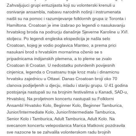
Zahvaljujuci grupi entuzijasta koji su volonterski krenuli u
osnivanje ansambla, nabavu narodnih nošnji i instrumenata
naišli su na pomoc i razumijevanje folklornih grupa iz Toronta i
Hamiltona. Croatoan je ime izabrao po legendi o nasukavanju
hrvatskog broda na podrucju današnje Sjeverne Karoline u XVI.
stoljecu. Po legendi engleska ekspedicija je našla selo
Croatoan, kojeg je vodio poglavica Manteo, a prema prici
nasukani brod s hrvatskim mornarima oženio se s
pripadnicama indijanskih plemena, a to pleme se zvalo
Croatoan ili Croatan. U nedostatku potvrdenih povijesnih
cinjenica, legenda o Croatoanu traje kroz malu i dinamicnu
hrvatsku zajednicu u Ottawi. Danas Croatoan broji oko 70
clanova podijeljenih u djecju, mladu i stariju grupu. U 41 godina
postojanja nastupali su na brojnim festivalima u Kanadi, SAD-u,
Hrvatskoj. Na proljetnom koncertu nastupali su Folklorni
Ansambl Hrvatsko Kolo, Beginner Kolo, Beginner Tamburica,
Junior/Intermediate Kolo, Junior/Intermediate Tamburica,
Senior Kolo i Tamburica, Adult Tamburica, Adult Kolo. Na
svecanom koncertu veleposlanica Marica Matkovic pozdravila
sve nazocne te se zahvalila volonterskom radu brojnih