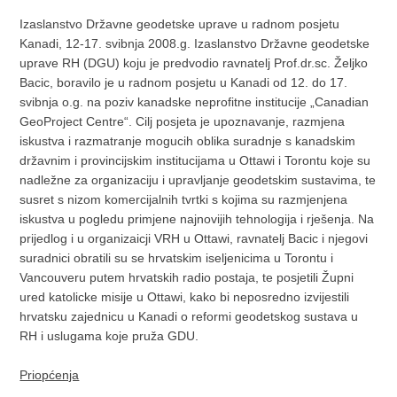
Izaslanstvo Državne geodetske uprave u radnom posjetu
Kanadi, 12-17. svibnja 2008.g. Izaslanstvo Državne geodetske
uprave RH (DGU) koju je predvodio ravnatelj Prof.dr.sc. Željko
Bacic, boravilo je u radnom posjetu u Kanadi od 12. do 17.
svibnja o.g. na poziv kanadske neprofitne institucije „Canadian
GeoProject Centre“. Cilj posjeta je upoznavanje, razmjena
iskustva i razmatranje mogucih oblika suradnje s kanadskim
državnim i provincijskim institucijama u Ottawi i Torontu koje su
nadležne za organizaciju i upravljanje geodetskim sustavima, te
susret s nizom komercijalnih tvrtki s kojima su razmjenjena
iskustva u pogledu primjene najnovijih tehnologija i rješenja. Na
prijedlog i u organizaicji VRH u Ottawi, ravnatelj Bacic i njegovi
suradnici obratili su se hrvatskim iseljenicima u Torontu i
Vancouveru putem hrvatskih radio postaja, te posjetili Župni
ured katolicke misije u Ottawi, kako bi neposredno izvijestili
hrvatsku zajednicu u Kanadi o reformi geodetskog sustava u
RH i uslugama koje pruža GDU.
Priopćenja