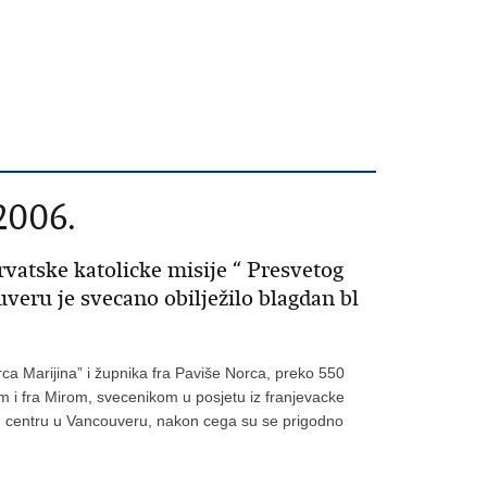
2006.
rvatske katolicke misije “ Presvetog
veru je svecano obilježilo blagdan bl
rca Marijina” i župnika fra Paviše Norca, preko 550
m i fra Mirom, svecenikom u posjetu iz franjevacke
m centru u Vancouveru, nakon cega su se prigodno