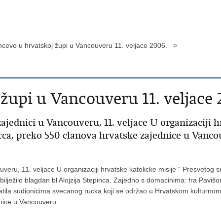
ncevo u hrvatskoj župi u Vancouveru 11. veljace 2006. >
župi u Vancouveru 11. veljace 
ajednici u Vancouveru, 11. veljace U organizaciji h
rca, preko 550 clanova hrvatske zajednice u Vancou
veru, 11. veljace U organizaciji hrvatske katolicke misije “ Presvetog s
lježilo blagdan bl Alojzija Stepinca. Zajedno s domacinima: fra Pavišo
tila sudionicima svecanog rucka koji se održao u Hrvatskom kulturno
dnice u Vancouveru.