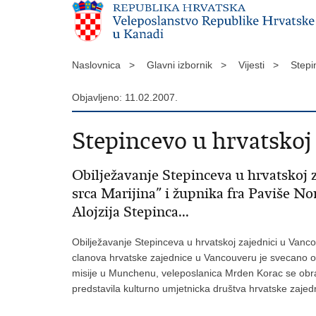
Naslovnica >
Glavni izbornik >
Vijesti >
Stepi
Objavljeno: 11.02.2007.
Stepincevo u hrvatskoj 
Obilježavanje Stepinceva u hrvatskoj z
srca Marijina” i župnika fra Paviše No
Alojzija Stepinca...
Obilježavanje Stepinceva u hrvatskoj zajednici u Vancou
clanova hrvatske zajednice u Vancouveru je svecano obi
misije u Munchenu, veleposlanica Mrden Korac se obra
predstavila kulturno umjetnicka društva hrvatske zaje