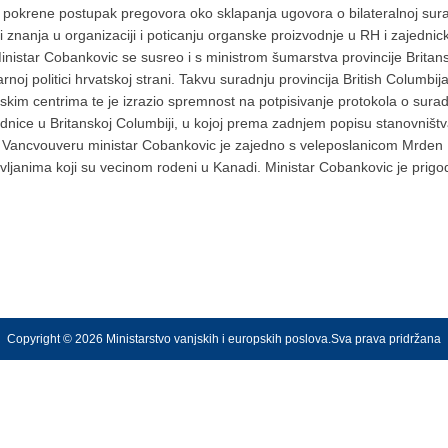
ije pokrene postupak pregovora oko sklapanja ugovora o bilateralnoj sur
i znanja u organizaciji i poticanju organske proizvodnje u RH i zajedni
nistar Cobankovic se susreo i s ministrom šumarstva provincije Brita
rnoj politici hrvatskoj strani. Takvu suradnju provincija British Columb
im centrima te je izrazio spremnost na potpisivanje protokola o suradn
dnice u Britanskoj Columbiji, u kojoj prema zadnjem popisu stanovništv
u Vancvouveru ministar Cobankovic je zajedno s veleposlanicom Mrden 
avljanima koji su vecinom rodeni u Kanadi. Ministar Cobankovic je pri
Copyright © 2026 Ministarstvo vanjskih i europskih poslova.Sva prava pridržana