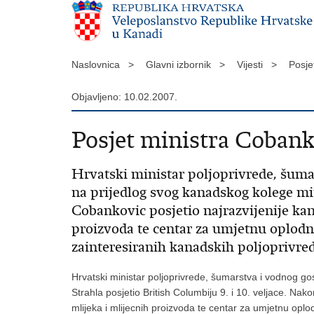
Naslovnica >
Glavni izbornik >
Vijesti >
Posje
Objavljeno: 10.02.2007.
Posjet ministra Cobanko
Hrvatski ministar poljoprivrede, šuma
na prijedlog svog kanadskog kolege min
Cobankovic posjetio najrazvijenije ka
proizvoda te centar za umjetnu oplodn
zainteresiranih kanadskih poljoprivredn
Hrvatski ministar poljoprivrede, šumarstva i vodnog g
Strahla posjetio British Columbiju 9. i 10. veljace. Na
mlijeka i mlijecnih proizvoda te centar za umjetnu opl