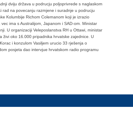
adnji dviju država u podrucju poljoprivrede s naglaskom
cki rad na povecanju razmjene i suradnje u podrucju
nske Kolumbije Richom Colemanom koji je izrazio
ija vec ima s Australijom, Japanom i SAD-om. Ministar
ji. U organizaciji Veleposlanstva RH u Ottawi, ministar
a živi oko 16.000 pripadnika hrvatske zajednice. U
Korac i konzulom Vasiljem urucio 33 rješenja o
godom posjeta dao intervjue hrvatskom radio programu