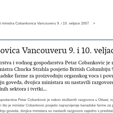
t ministra Cobankovica Vancouveru 9. i 10. veljace 2007. >
vica Vancouveru 9. i 10. velja
rstva i vodnog gospodarstva Petar Cobankovic je 
istra Chucka Strahla posjetio British Columbiju 9.
nadske farme za proizvodnju organskog voca i povr
ju goveda, dvojica ministara su nastavili razgovor
ih sektora i tvrtki...
ospodarstva Petar Cobankovic je nakon službenih razgovora u Ottawi, 
kon što je ministar Cobankovic posjetio najrazvijenije kanadske farme z
odnju goveda, dvojica ministara su nastavili razgovore zajedno s predsta