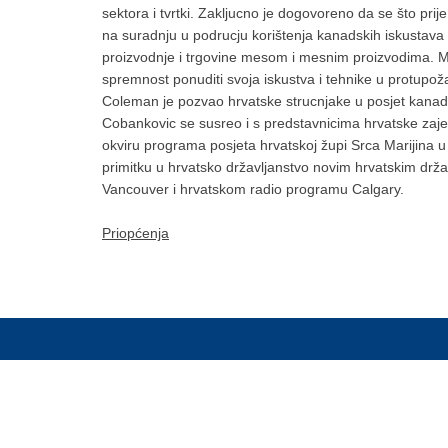
sektora i tvrtki. Zakljucno je dogovoreno da se što pr
na suradnju u podrucju korištenja kanadskih iskustava 
proizvodnje i trgovine mesom i mesnim proizvodima. Mi
spremnost ponuditi svoja iskustva i tehnike u protupoža
Coleman je pozvao hrvatske strucnjake u posjet kanadsk
Cobankovic se susreo i s predstavnicima hrvatske zaje
okviru programa posjeta hrvatskoj župi Srca Marijina 
primitku u hrvatsko državljanstvo novim hrvatskim drž
Vancouver i hrvatskom radio programu Calgary.
Priopćenja