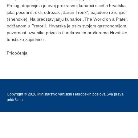
Prelog, doprinijela je ovoj prekrasnoj kuharici s cetiri hrvatska
jela: peceni štrukli, odrezak „Barun Trenk“, bajadere i žlicnjaci
(šnenokle). Na predstavljanju kuharice „The World on a Plate“,
održanom u Pretoriji, Hrvatska je osim svojom gastronomijom,
pozornost uzvanika privukla i prekrasnim brošurama Hrvatske
turisticke zajednice.
Priopćenja
Copyright © 2026 Ministarstvo vanjskih i europskih poslova.Sva prava
pridržana