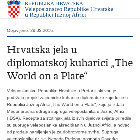
Objavljeno: 29.09.2016.
Hrvatska jela u
diplomatskoj kuharici „The
World on a Plate“
Veleposlanstvo Republike Hrvatske u Pretoriji aktivno je
podržalo projekt zajednicke kuharice diplomatske zajednice u
Republici Južnoj Africi „The World on a Plate“, koju je izdala
Medunarodna udruga supruga veleposlanika u Južnoj Africi
(IDSA). Recepte za stotinjak jela iz svih dijelova svijeta priredile
su supruge veleposlanika akreditiranih u Južnoj Africi, a novac
od prodaje namijenjen je za dobrotvorne svrhe. Supruga
veleposlanika dr. sc. Nenada Preloga, gospoda Davorka