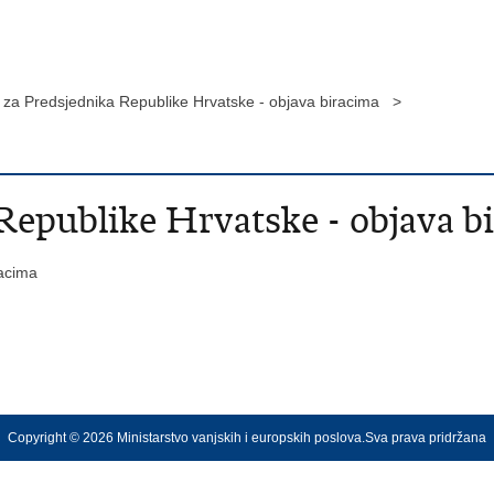
i za Predsjednika Republike Hrvatske - objava biracima >
 Republike Hrvatske - objava b
racima
Copyright © 2026 Ministarstvo vanjskih i europskih poslova.Sva prava pridržana