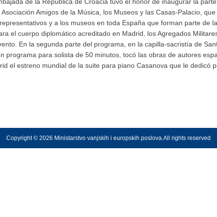
a Embajada de la República de Croacia tuvo el honor de inaugurar la part
la Asociación Amigos de la Música, los Museos y las Casas-Palacio, qu
representativos y a los museos en toda España que forman parte de la c
a el cuerpo diplomático acreditado en Madrid, los Agregados Militares 
vento. En la segunda parte del programa, en la capilla-sacristía de San
un programa para solista de 50 minutos, tocó las obras de autores espa
drid el estreno mundial de la suite para piano Casanova que le dedicó p
Copyright © 2026 Ministarstvo vanjskih i europskih poslova.All rights reserved