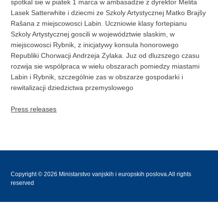
spotkal sie w piatek 1 marca w ambasadzie z dyrektor Melita
Lasek Satterwhite i dziecmi ze Szkoly Artystycznej Matko Brajšy
Rašana z miejscowosci Labin. Uczniowie klasy fortepianu
Szkoly Artystycznej goscili w województwie slaskim, w
miejscowosci Rybnik, z inicjatywy konsula honorowego
Republiki Chorwacji Andrzeja Zylaka. Juz od dluzszego czasu
rozwija sie wspólpraca w wielu obszarach pomiedzy miastami
Labin i Rybnik, szczególnie zas w obszarze gospodarki i
rewitalizacji dziedzictwa przemyslowego
Press releases
Copyright © 2026 Ministarstvo vanjskih i europskih poslova.All rights
reserved