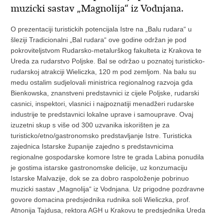
muzicki sastav „Magnolija“ iz Vodnjana.
O prezentaciji turistickih potencijala Istre na „Balu rudara“ u
šleziji Tradicionalni „Bal rudara“ ove godine održan je pod
pokroviteljstvom Rudarsko-metalurškog fakulteta iz Krakova te
Ureda za rudarstvo Poljske. Bal se održao u poznatoj turisticko-
rudarskoj atrakciji Wieliczka, 120 m pod zemljom. Na balu su
medu ostalim sudjelovali ministrica regionalnog razvoja gda
Bienkowska, znanstveni predstavnici iz cijele Poljske, rudarski
casnici, inspektori, vlasnici i najpoznatiji menadžeri rudarske
industrije te predstavnici lokalne uprave i samouprave. Ovaj
izuzetni skup s više od 300 uzvanika iskorišten je za
turisticko/etno/gastronomsko predstavljanje Istre. Turisticka
zajednica Istarske županije zajedno s predstavnicima
regionalne gospodarske komore Istre te grada Labina ponudila
je gostima istarske gastronomske delicije, uz konzumaciju
Istarske Malvazije, dok se za dobro raspoloženje pobrinuo
muzicki sastav „Magnolija“ iz Vodnjana. Uz prigodne pozdravne
govore domacina predsjednika rudnika soli Wieliczka, prof.
Atnonija Tajdusa, rektora AGH u Krakovu te predsjednika Ureda