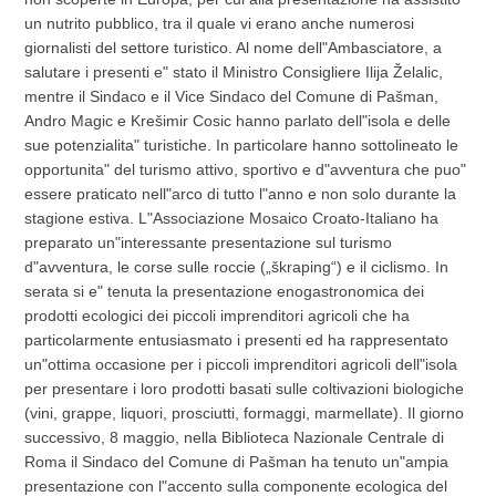
un nutrito pubblico, tra il quale vi erano anche numerosi
giornalisti del settore turistico. Al nome dell"Ambasciatore, a
salutare i presenti e" stato il Ministro Consigliere Ilija Želalic,
mentre il Sindaco e il Vice Sindaco del Comune di Pašman,
Andro Magic e Krešimir Cosic hanno parlato dell"isola e delle
sue potenzialita" turistiche. In particolare hanno sottolineato le
opportunita" del turismo attivo, sportivo e d"avventura che puo"
essere praticato nell"arco di tutto l"anno e non solo durante la
stagione estiva. L"Associazione Mosaico Croato-Italiano ha
preparato un"interessante presentazione sul turismo
d"avventura, le corse sulle roccie („škraping“) e il ciclismo. In
serata si e" tenuta la presentazione enogastronomica dei
prodotti ecologici dei piccoli imprenditori agricoli che ha
particolarmente entusiasmato i presenti ed ha rappresentato
un"ottima occasione per i piccoli imprenditori agricoli dell"isola
per presentare i loro prodotti basati sulle coltivazioni biologiche
(vini, grappe, liquori, prosciutti, formaggi, marmellate). Il giorno
successivo, 8 maggio, nella Biblioteca Nazionale Centrale di
Roma il Sindaco del Comune di Pašman ha tenuto un"ampia
presentazione con l"accento sulla componente ecologica del