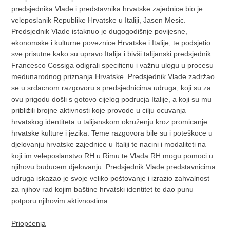
predsjednika Vlade i predstavnika hrvatske zajednice bio je
veleposlanik Republike Hrvatske u Italiji, Jasen Mesic.
Predsjednik Vlade istaknuo je dugogodišnje povijesne,
ekonomske i kulturne poveznice Hrvatske i Italije, te podsjetio
sve prisutne kako su upravo Italija i bivši talijanski predsjednik
Francesco Cossiga odigrali specificnu i važnu ulogu u procesu
medunarodnog priznanja Hrvatske. Predsjednik Vlade zadržao
se u srdacnom razgovoru s predsjednicima udruga, koji su za
ovu prigodu došli s gotovo cijelog podrucja Italije, a koji su mu
približili brojne aktivnosti koje provode u cilju ocuvanja
hrvatskog identiteta u talijanskom okruženju kroz promicanje
hrvatske kulture i jezika. Teme razgovora bile su i poteškoce u
djelovanju hrvatske zajednice u Italiji te nacini i modaliteti na
koji im veleposlanstvo RH u Rimu te Vlada RH mogu pomoci u
njihovu buducem djelovanju. Predsjednik Vlade predstavnicima
udruga iskazao je svoje veliko poštovanje i izrazio zahvalnost
za njihov rad kojim baštine hrvatski identitet te dao punu
potporu njihovim aktivnostima.
Priopćenja