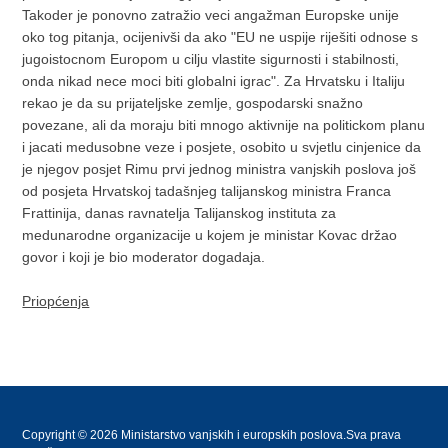
Takoder je ponovno zatražio veci angažman Europske unije
oko tog pitanja, ocijenivši da ako "EU ne uspije riješiti odnose s
jugoistocnom Europom u cilju vlastite sigurnosti i stabilnosti,
onda nikad nece moci biti globalni igrac". Za Hrvatsku i Italiju
rekao je da su prijateljske zemlje, gospodarski snažno
povezane, ali da moraju biti mnogo aktivnije na politickom planu
i jacati medusobne veze i posjete, osobito u svjetlu cinjenice da
je njegov posjet Rimu prvi jednog ministra vanjskih poslova još
od posjeta Hrvatskoj tadašnjeg talijanskog ministra Franca
Frattinija, danas ravnatelja Talijanskog instituta za
medunarodne organizacije u kojem je ministar Kovac držao
govor i koji je bio moderator dogadaja.
Priopćenja
Copyright © 2026 Ministarstvo vanjskih i europskih poslova.Sva prava