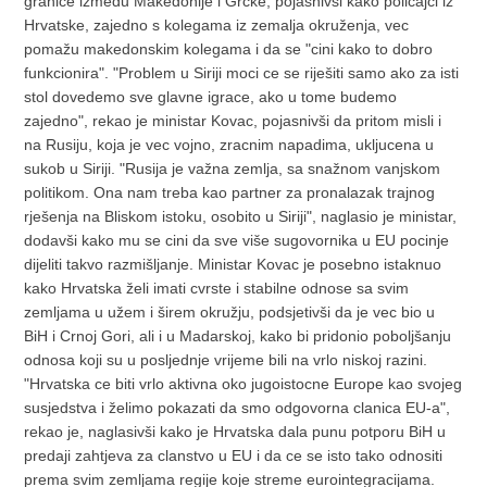
granice izmedu Makedonije i Grcke, pojasnivši kako policajci iz
Hrvatske, zajedno s kolegama iz zemalja okruženja, vec
pomažu makedonskim kolegama i da se "cini kako to dobro
funkcionira". "Problem u Siriji moci ce se riješiti samo ako za isti
stol dovedemo sve glavne igrace, ako u tome budemo
zajedno", rekao je ministar Kovac, pojasnivši da pritom misli i
na Rusiju, koja je vec vojno, zracnim napadima, ukljucena u
sukob u Siriji. "Rusija je važna zemlja, sa snažnom vanjskom
politikom. Ona nam treba kao partner za pronalazak trajnog
rješenja na Bliskom istoku, osobito u Siriji", naglasio je ministar,
dodavši kako mu se cini da sve više sugovornika u EU pocinje
dijeliti takvo razmišljanje. Ministar Kovac je posebno istaknuo
kako Hrvatska želi imati cvrste i stabilne odnose sa svim
zemljama u užem i širem okružju, podsjetivši da je vec bio u
BiH i Crnoj Gori, ali i u Madarskoj, kako bi pridonio poboljšanju
odnosa koji su u posljednje vrijeme bili na vrlo niskoj razini.
"Hrvatska ce biti vrlo aktivna oko jugoistocne Europe kao svojeg
susjedstva i želimo pokazati da smo odgovorna clanica EU-a",
rekao je, naglasivši kako je Hrvatska dala punu potporu BiH u
predaji zahtjeva za clanstvo u EU i da ce se isto tako odnositi
prema svim zemljama regije koje streme eurointegracijama.