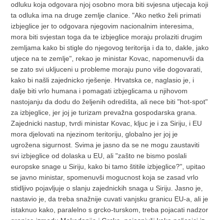
odluku koja odgovara njoj osobno mora biti svjesna utjecaja koji
ta odluka ima na druge zemlje clanice. "Ako netko želi primati
izbjeglice jer to odgovara njegovim nacionalnim interesima,
mora biti svjestan toga da te izbjeglice moraju prolaziti drugim
zemljama kako bi stigle do njegovog teritorija i da to, dakle, jako
utjece na te zemlje", rekao je ministar Kovac, napomenuvši da
se zato svi ukljuceni u probleme moraju puno više dogovarati,
kako bi našli zajednicko rješenje. Hrvatska ce, naglasio je, i
dalje biti vrlo humana i pomagati izbjeglicama u njihovom
nastojanju da dodu do željenih odredišta, ali nece biti "hot-spot"
za izbjeglice, jer joj je turizam prevažna gospodarska grana.
Zajednicki nastup, tvrdi ministar Kovac, kljuc je i za Siriju, i EU
mora djelovati na njezinom teritoriju, globalno jer joj je
ugrožena sigurnost. Svima je jasno da se ne mogu zaustaviti
svi izbjeglice od dolaska u EU, ali "zašto ne bismo poslali
europske snage u Siriju, kako bi tamo štitile izbjeglice?", upitao
se javno ministar, spomenuvši mogucnost koja se zasad vrlo
stidljivo pojavljuje o slanju zajednickih snaga u Siriju. Jasno je,
nastavio je, da treba snažnije cuvati vanjsku granicu EU-a, ali je
istaknuo kako, paralelno s grcko-turskom, treba pojacati nadzor