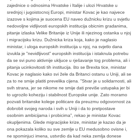
zajednice o odnosima Hrvatske i Italije i ulozi Hrvatske u
srednjoj i jugoistocnoj Europi, ministar Kovac je kao najvece
izazove s kojima je suocena EU naveo dužnicku krizu u svjetlu
nedovoljne vidljivosti europskih institucija obicnim gradanima,
pitanje izlaska Velike Britanije iz Unije ili njezinog ostanka u njoj
i migracijsku krizu. Dužnicka kriza koja, kako je naglasio
ministar, i uloga europskih institucija u njoj, na svjetlo dana
izvukla je "nevidljivost" europskih institucija i istaknula potrebu
da se svi puno aktivnije ukljuce u rješavanje tog problema, ali i
pitanja ucinkovitosti tih institucija. što se Brexita tice, ministar
Kovac je naglasio kako svi žele da Britanci ostanu u Uniji, ali se
za to ne smije platiti prevelika cijena. "Stvar je u solidarnosti, ali
svih strana, jer se nikome ne smije dati previše ustupaka jer bi
to ugrozilo koheziju i stabilnost Europske unije. Zato moramo
pozvati britanske kolege politicare da preuzmu odgovornost za
dobrobit svojeg naroda i svih u Uniji i da to pretpostave
osobnim ambicijama i probicima", rekao je ministar Kovac
okupljenima. Glede migracijske krize, ministar je kazao da je
ona pokazala koliko su sve zemlje u EU medusobno ovisne i,
ne spominjuci imena, ustvrdio da kad neka zemlja donese