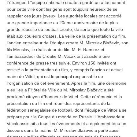
l"étranger. L"équipe nationale croate a gardé un attachement
pour cette ville dont les gens sont toujours heureux de se
rappeler ces jours joyeux. Les autorités locales ont accordé
une grande importance au 20eme anniversaire de la plus
grande réussite du football croate, de sorte que toute la ville
était aux couleurs croates. La veille de la présentation du film,
l’ancien entraineur de l’équipe croate M. Miroslav Blaževic, son
fils Miroslav, le réalisateur du film M. E. Ramirez et
l’ambassadeur de Croatie M. Vucak ont assisté a une
conférence de presse tres suivie. Environ 150 invités ont
assisté a la présentation du film, y compris l’ancien et actuel
maire de Vittel, qui est le principal responsable de
l"organisation de cet événement. Apres le film, une cérémonie
a eu lieu a l"Hôtel de Ville ou M. Miroslav Blaževic a été
proclamé citoyen d"honneur de Vittel. Cette cérémonie et la
présentation du film ont réuni des représentants de la
fédération sénégalaise de football, dont l"équipe de Vittoria se
prépare pour la Coupe du monde en Russie. L’Ambassadeur
Vucak assistait a tous les événements et a également tenu un
discours dans la mairie. M. Miroslav Blaževic a parlé aussi
devant un millier d’invités au concert de gala de l"orchestre