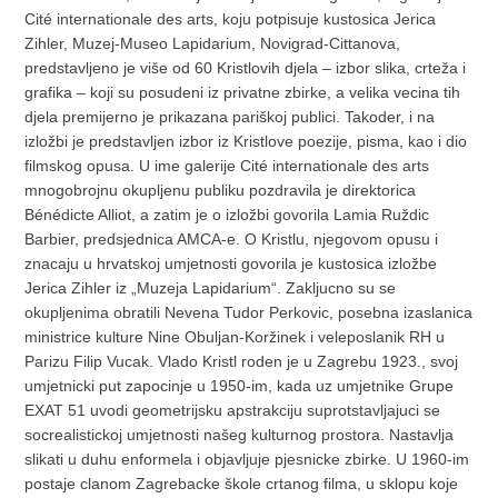
Cité internationale des arts, koju potpisuje kustosica Jerica
Zihler, Muzej-Museo Lapidarium, Novigrad-Cittanova,
predstavljeno je više od 60 Kristlovih djela – izbor slika, crteža i
grafika – koji su posudeni iz privatne zbirke, a velika vecina tih
djela premijerno je prikazana pariškoj publici. Takoder, i na
izložbi je predstavljen izbor iz Kristlove poezije, pisma, kao i dio
filmskog opusa. U ime galerije Cité internationale des arts
mnogobrojnu okupljenu publiku pozdravila je direktorica
Bénédicte Alliot, a zatim je o izložbi govorila Lamia Ruždic
Barbier, predsjednica AMCA-e. O Kristlu, njegovom opusu i
znacaju u hrvatskoj umjetnosti govorila je kustosica izložbe
Jerica Zihler iz „Muzeja Lapidarium“. Zakljucno su se
okupljenima obratili Nevena Tudor Perkovic, posebna izaslanica
ministrice kulture Nine Obuljan-Koržinek i veleposlanik RH u
Parizu Filip Vucak. Vlado Kristl roden je u Zagrebu 1923., svoj
umjetnicki put zapocinje u 1950-im, kada uz umjetnike Grupe
EXAT 51 uvodi geometrijsku apstrakciju suprotstavljajuci se
socrealistickoj umjetnosti našeg kulturnog prostora. Nastavlja
slikati u duhu enformela i objavljuje pjesnicke zbirke. U 1960-im
postaje clanom Zagrebacke škole crtanog filma, u sklopu koje