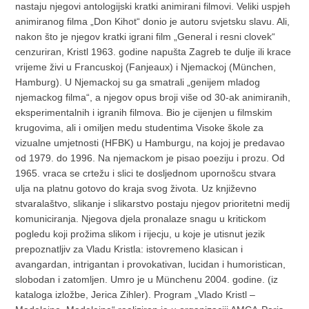
nastaju njegovi antologijski kratki animirani filmovi. Veliki uspjeh
animiranog filma „Don Kihot“ donio je autoru svjetsku slavu. Ali,
nakon što je njegov kratki igrani film „General i resni clovek“
cenzuriran, Kristl 1963. godine napušta Zagreb te dulje ili krace
vrijeme živi u Francuskoj (Fanjeaux) i Njemackoj (München,
Hamburg). U Njemackoj su ga smatrali „genijem mladog
njemackog filma“, a njegov opus broji više od 30-ak animiranih,
eksperimentalnih i igranih filmova. Bio je cijenjen u filmskim
krugovima, ali i omiljen medu studentima Visoke škole za
vizualne umjetnosti (HFBK) u Hamburgu, na kojoj je predavao
od 1979. do 1996. Na njemackom je pisao poeziju i prozu. Od
1965. vraca se crtežu i slici te dosljednom upornošcu stvara
ulja na platnu gotovo do kraja svog života. Uz književno
stvaralaštvo, slikanje i slikarstvo postaju njegov prioritetni medij
komuniciranja. Njegova djela pronalaze snagu u kritickom
pogledu koji prožima slikom i rijecju, u koje je utisnut jezik
prepoznatljiv za Vladu Kristla: istovremeno klasican i
avangardan, intrigantan i provokativan, lucidan i humoristican,
slobodan i zatomljen. Umro je u Münchenu 2004. godine. (iz
kataloga izložbe, Jerica Zihler). Program „Vlado Kristl –