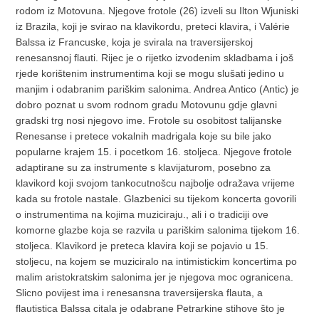
rodom iz Motovuna. Njegove frotole (26) izveli su Ilton Wjuniski
iz Brazila, koji je svirao na klavikordu, preteci klavira, i Valérie
Balssa iz Francuske, koja je svirala na traversijerskoj
renesansnoj flauti. Rijec je o rijetko izvodenim skladbama i još
rjede korištenim instrumentima koji se mogu slušati jedino u
manjim i odabranim pariškim salonima. Andrea Antico (Antic) je
dobro poznat u svom rodnom gradu Motovunu gdje glavni
gradski trg nosi njegovo ime. Frotole su osobitost talijanske
Renesanse i pretece vokalnih madrigala koje su bile jako
popularne krajem 15. i pocetkom 16. stoljeca. Njegove frotole
adaptirane su za instrumente s klavijaturom, posebno za
klavikord koji svojom tankocutnošcu najbolje odražava vrijeme
kada su frotole nastale. Glazbenici su tijekom koncerta govorili
o instrumentima na kojima muziciraju., ali i o tradiciji ove
komorne glazbe koja se razvila u pariškim salonima tijekom 16.
stoljeca. Klavikord je preteca klavira koji se pojavio u 15.
stoljecu, na kojem se muziciralo na intimistickim koncertima po
malim aristokratskim salonima jer je njegova moc ogranicena.
Slicno povijest ima i renesansna traversijerska flauta, a
flautistica Balssa citala je odabrane Petrarkine stihove što je