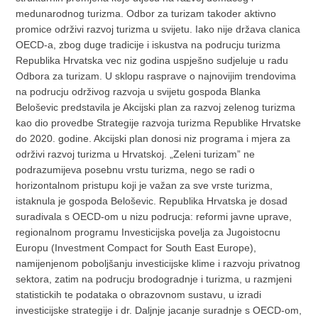
medunarodnog turizma. Odbor za turizam takoder aktivno
promice održivi razvoj turizma u svijetu. Iako nije država clanica
OECD-a, zbog duge tradicije i iskustva na podrucju turizma
Republika Hrvatska vec niz godina uspješno sudjeluje u radu
Odbora za turizam. U sklopu rasprave o najnovijim trendovima
na podrucju održivog razvoja u svijetu gospoda Blanka
Beloševic predstavila je Akcijski plan za razvoj zelenog turizma
kao dio provedbe Strategije razvoja turizma Republike Hrvatske
do 2020. godine. Akcijski plan donosi niz programa i mjera za
održivi razvoj turizma u Hrvatskoj. „Zeleni turizam” ne
podrazumijeva posebnu vrstu turizma, nego se radi o
horizontalnom pristupu koji je važan za sve vrste turizma,
istaknula je gospoda Beloševic. Republika Hrvatska je dosad
suradivala s OECD-om u nizu podrucja: reformi javne uprave,
regionalnom programu Investicijska povelja za Jugoistocnu
Europu (Investment Compact for South East Europe),
namijenjenom poboljšanju investicijske klime i razvoju privatnog
sektora, zatim na podrucju brodogradnje i turizma, u razmjeni
statistickih te podataka o obrazovnom sustavu, u izradi
investicijske strategije i dr. Daljnje jacanje suradnje s OECD-om,