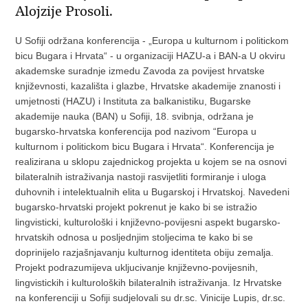
Alojzije Prosoli.
U Sofiji održana konferencija - „Europa u kulturnom i politickom
bicu Bugara i Hrvata“ - u organizaciji HAZU-a i BAN-a U okviru
akademske suradnje izmedu Zavoda za povijest hrvatske
književnosti, kazališta i glazbe, Hrvatske akademije znanosti i
umjetnosti (HAZU) i Instituta za balkanistiku, Bugarske
akademije nauka (BAN) u Sofiji, 18. svibnja, održana je
bugarsko-hrvatska konferencija pod nazivom “Europa u
kulturnom i politickom bicu Bugara i Hrvata“. Konferencija je
realizirana u sklopu zajednickog projekta u kojem se na osnovi
bilateralnih istraživanja nastoji rasvijetliti formiranje i uloga
duhovnih i intelektualnih elita u Bugarskoj i Hrvatskoj. Navedeni
bugarsko-hrvatski projekt pokrenut je kako bi se istražio
lingvisticki, kulturološki i književno-povijesni aspekt bugarsko-
hrvatskih odnosa u posljednjim stoljecima te kako bi se
doprinijelo razjašnjavanju kulturnog identiteta obiju zemalja.
Projekt podrazumijeva ukljucivanje književno-povijesnih,
lingvistickih i kulturoloških bilateralnih istraživanja. Iz Hrvatske
na konferenciji u Sofiji sudjelovali su dr.sc. Vinicije Lupis, dr.sc.