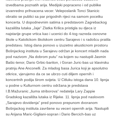
izvedbama poznatih arija. Medijski popraceno i od publike
izvanredno prihvacena vecer. Veleposlanik Tonci Stanicic
obratio se publici sa par prigodnih rijeci na samom pocetku
koncerta. U dopodnevnim satima s predstavom Zagrebackog
kazališta lutaka „Jaje“ Zlatka Krilica pristigla su djeca iz
najstarije grupe vrtica kao i ucenici do 4-tog razreda osnovne
škole u Katolickom školskom centru Sarajevo i s radošcu pratila
predstavu. Istog dana ponovo u izuzetno akusticnom prostoru
Bošnjackog instituta u Sarajevu održan je koncert mladih nada
pod nazivom „Na dobrom putu“ na kojem su nastupili Jasmin
Bašic-tenor, Dario Grbic-bariton, i Goran Juric-bas uz klavirsku
pratnju Ane Anconelli. Za mladog basa Jurica koji je apsolutno
otkrice, vjerujemo da ce se ubrzo cuti diljem opernih i
koncertnih podija širom svijeta. U Citluku istoga dana 10. lipnja
u podne u Kulturnom centru održana je predstava
I.B.Mažuranic „šuma striborova“ redatelja Lary Zappie
Gradskog kazališta lutaka iz Rijeke. 11. lipnja pod naslovom
„Sarajevo dovidenja“ pred ponovo prepunom dvoranom
Bošnjackog instituta završene su veceri opernih arija. Nastupili
su Arijana Maric-Gigliani-sopran i Dario Bercich-bas uz