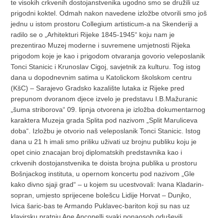
te visokih crkvenih dostojanstvenika ugodno smo se družili uz
prigodni koktel. Odmah nakon navedene izložbe otvorili smo još
jednu u istom prostoru Collegium artisticum-a na Skenderiji a
radilo se o „Arhitekturi Rijeke 1845-1945“ koju nam je
prezentirao Muzej moderne i suvremene umjetnosti Rijeka
prigodom koje je kao i prigodom otvaranja govorio veleposlanik
Tonci Stanicic i Krunoslav Cigoj, savjetnik za kulturu. Tog istog
dana u dopodnevnim satima u Katolickom školskom centru
(KšC) – Sarajevo Gradsko kazalište lutaka iz Rijeke pred
prepunom dvoranom djece izvelo je predstavu I.B.Mažuranic
„šuma striborova“ 09. lipnja otvorena je izložba dokumentarnog
karaktera Muzeja grada Splita pod nazivom „Split Maruliceva
doba“. Izložbu je otvorio naš veleposlanik Tonci Stanicic. Istog
dana u 21 h imali smo priliku uživati uz brojnu publiku koju je
opet cinio znacajan broj diplomatskih predstavnika kao i
crkvenih dostojanstvenika te doista brojna publika u prostoru
Bošnjackog instituta, u opernom koncertu pod nazivom „Gle
kako divno sjaji grad“ – u kojem su ucestvovali: Ivana Kladarin-
sopran, umjesto sprijecene bolešcu Lidije Horvat – Dunjko,
Ivica šaric-bas te Armando Puklavec-bariton koji su nas uz
klavirsku pratnju Ane Anconelli svaki ponaosob oduševili