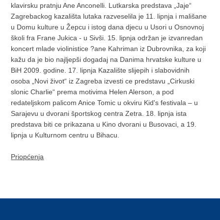
klavirsku pratnju Ane Anconelli. Lutkarska predstava „Jaje“
Zagrebackog kazališta lutaka razveselila je 11. lipnja i mališane
u Domu kulture u Žepcu i istog dana djecu u Usori u Osnovnoj
školi fra Frane Jukica - u Sivši. 15. lipnja održan je izvanredan
koncert mlade violinistice ?ane Kahriman iz Dubrovnika, za koji
kažu da je bio najljepši dogadaj na Danima hrvatske kulture u
BiH 2009. godine. 17. lipnja Kazalište slijepih i slabovidnih
osoba „Novi život“ iz Zagreba izvesti ce predstavu „Cirkuski
slonic Charlie“ prema motivima Helen Alerson, a pod
redateljskom palicom Anice Tomic u okviru Kid's festivala – u
Sarajevu u dvorani športskog centra Zetra. 18. lipnja ista
predstava biti ce prikazana u Kino dvorani u Busovaci, a 19.
lipnja u Kulturnom centru u Bihacu.
Priopćenja