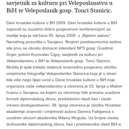
savjetnik za kulturu pri Veleposlanstvu u
BiH te Veleposlanik gosp. Tonci Stanicic.
Dani hrvatske kulture u BH 2009. Dani hrvatske kulture u BiH
zapoceli su izuzetno dobro posjecenom konferencijom za
medije koja je održana 05. lipnja 2009. u „Bijelom salonu“
Narodnog pozorišta u Sarajevu. Brojnim predstavnicima sedme
sile prvo se obratio domacin intendant NPS gosp. Gradimir
Gojer, potom Krunoslav Cigoj, savjetnik za kulturu pri
Veleposlanstvu u BiH te Veleposlanik gosp. Tonci Stanicic.
Možda bi ipak trebalo istaknuti izvanredno posjecenu izložbu
umjetnicke fotografije Veleposlanika Stanicica koja je u stvari
bila više nego lijepi uvod u Dane hrvatske kulture u BiH koje
organizira naše veleposlanstvo a otvorena je 03. lipnja u Malom
hramu u Sarajevu na kojem su otvorenju bile prisutne uvažene
licnosti diplomatskog zbora, predstavnici vlasti kao i visoki
crkveni dostojanstvenici. 08. lipnja otvorena je izložba Hrvatske
akademije znanosti i umjetnosti autora Damira Fabijanica s
uvodnim slovom akademika Milana Moguša. Uz brojne visoke
dužnosnike diplomatskog zbora, kao i predstavnika vlasti BiH-a