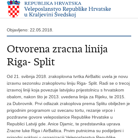
Objavljeno: 22.05.2018.
Otvorena zracna linija
Riga- Split
Od 21. svibnja 2018. zrakoplovna tvrtka AirBaltic uvela je novu
izravnu sezonsku zrakoplovnu liniju Riga- Split. Radi se o trecoj
izravnoj liniji koja povezuje latvijsku prijestolnicu s hrvatskom
obalom, nakon što je 2013. uvedena linija za Rijeku, te 2015.
za Dubrovnik. Prvi odlazak zrakoplova prema Splitu obilježen je
prigodnim programom uz svecanu tortu, rezanje vrpce i
pozdravne govore veleposlanice Republike Hrvatske u
Republici Latviji gde. Anice Djamic, te predstavnika uprava
Zracne luke Riga i AirBaltica. Prvim putnicima su podijeljeni i
prigodni pokloni u organizaciji Veleposlanstva Republike