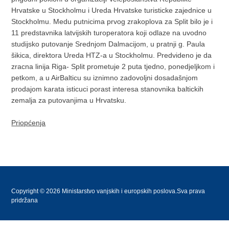
Hrvatske u Stockholmu i Ureda Hrvatske turisticke zajednice u
Stockholmu. Medu putnicima prvog zrakoplova za Split bilo je i
11 predstavnika latvijskih turoperatora koji odlaze na uvodno
studijsko putovanje Srednjom Dalmacijom, u pratnji g. Paula
šikica, direktora Ureda HTZ-a u Stockholmu. Predvideno je da
zracna linija Riga- Split prometuje 2 puta tjedno, ponedjeljkom i
petkom, a u AirBalticu su iznimno zadovoljni dosadašnjom
prodajom karata isticuci porast interesa stanovnika baltickih
zemalja za putovanjima u Hrvatsku.
Priopćenja
Copyright © 2026 Ministarstvo vanjskih i europskih poslova.Sva prava
pridržana