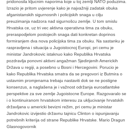
pridonosila kljucnim naporima koje u toj zemlji NATO poduzima.
Izrazio je pritom uvjerenje kako je najvažniji zadatak obuka
afganistanskih sigurnosnih i policijskih snaga u cilju
preuzimanja nadzora nad sigurnošcu zemlje. U tom smislu
Hrvatska ce, uz tri vec aktivna operativna tima za obuku,
preraspodjelom postojecih snaga dati konkretan doprinos
formiranjem dva nova policijska tima za obuku. Na sastanku je
raspravljena i situacija u Jugoistocnoj Europi, pri cemu je
ministar Jandrokovic istaknuo kako Republika Hrvatska
pozdravlja ponovni aktivni angažman Sjedinjenih Americkih
Država u regiji, a posebno u Bosni i Hercegovini. Porucio je
kako Republika Hrvatska smatra da se pregovori iz Butmira o
ustavnim promjenama trebaju nastaviti dok se ne postigne
konsenzus, a naglašena je i važnost održanja euroatlantske
perspektive za sve zemlje Jugoistocne Europe. Razgovaralo se
i o kontinuiranom hrvatskom interesu za ukljucivanje hrvatskih
državljana u americki bevizni režim, pri cemu je ministar
Jandrokovic izvijestio državnu tajnicu Clinton o ispunjavanju
potrebnih kriterija od strane Republike Hrvatske. Mario Dragun
Glasnogovornik