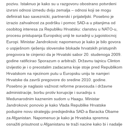
pozivu. Istaknuo je kako su u razgovoru obostrano potvrdeni
izvrsni odnosi izmedu dviju zemalja – odnosi koji se mogu
definirati kao saveznicki, partnerski i prijateljski. Posebno je
izrazio zahvalnost za podršku i pomoc SAD-a u pitanjima od
osobitog interesa za Republiku Hrvatsku: clanstvu u NATO-u,
procesu pristupanja Europskoj uniji te suradnji u jugoistocnoj
Europi. Ministar Jandrokovic napomenuo je kako je bilo govora
o uspješnom rješenju slovenske blokade hrvatskih pristupnih
pregovora te cinjenici da je Hrvatski sabor 20. studenoga 2009.
godine ratificirao Sporazum o arbitraži. Državnu tajnicu Clinton
izvijestio je i o preostalim zadacama koje stoje pred Republikom
Hrvatskom na njezinom putu u Europsku uniju te namjeri
Hrvatske da završi pregovore do sredine 2010. godine.
Posebno je naglasio važnost reforme pravosuda i državne
administracije, borbu protiv korupcije i suradnju s
Medunarodnim kaznenim sudom u Haagu. Ministar
Jandrokovic ponovio je kako Vlada Republike Hrvatske
podupire novu strategiju predsjednika SAD-a Baracka Obame
za Afganistan. Napomenuo je kako je Hrvatska spremna
osnažiti prisutnost u Afganistanu te traži nacine kako bi i nadalje