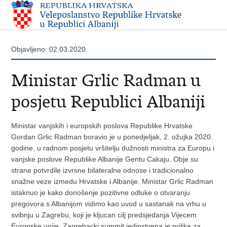
Objavljeno: 02.03.2020.
Ministar Grlic Radman u
posjetu Republici Albaniji
Ministar vanjskih i europskih poslova Republike Hrvatske
Gordan Grlic Radman boravio je u ponedjeljak, 2. ožujka 2020.
godine, u radnom posjetu vršitelju dužnosti ministra za Europu i
vanjske poslove Republike Albanije Gentu Cakaju. Obje su
strane potvrdile izvrsne bilateralne odnose i tradicionalno
snažne veze izmedu Hrvatske i Albanije. Ministar Grlic Radman
istaknuo je kako donošenje pozitivne odluke o otvaranju
pregovora s Albanijom vidimo kao uvod u sastanak na vrhu u
svibnju u Zagrebu, koji je kljucan cilj predsjedanja Vijecem
Europske unije. Zagrebacki summit jedinstvena je prilika za