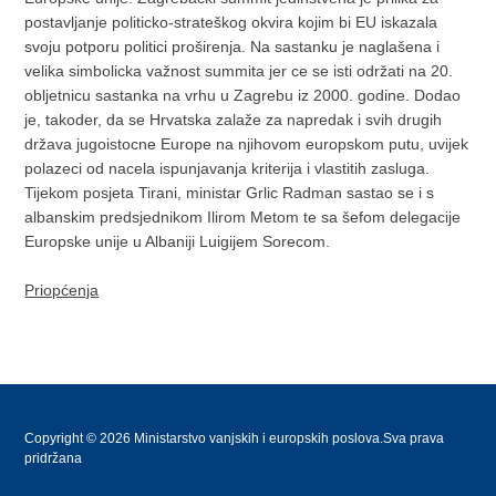
postavljanje politicko-strateškog okvira kojim bi EU iskazala
svoju potporu politici proširenja. Na sastanku je naglašena i
velika simbolicka važnost summita jer ce se isti održati na 20.
obljetnicu sastanka na vrhu u Zagrebu iz 2000. godine. Dodao
je, takoder, da se Hrvatska zalaže za napredak i svih drugih
država jugoistocne Europe na njihovom europskom putu, uvijek
polazeci od nacela ispunjavanja kriterija i vlastitih zasluga.
Tijekom posjeta Tirani, ministar Grlic Radman sastao se i s
albanskim predsjednikom Ilirom Metom te sa šefom delegacije
Europske unije u Albaniji Luigijem Sorecom.
Priopćenja
Copyright © 2026 Ministarstvo vanjskih i europskih poslova.Sva prava
pridržana