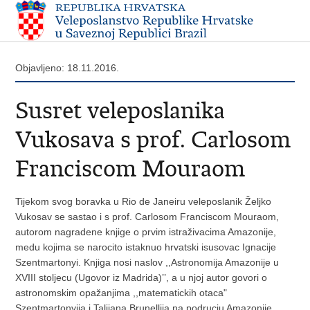
Objavljeno: 18.11.2016.
Susret veleposlanika
Vukosava s prof. Carlosom
Franciscom Mouraom
Tijekom svog boravka u Rio de Janeiru veleposlanik Željko
Vukosav se sastao i s prof. Carlosom Franciscom Mouraom,
autorom nagradene knjige o prvim istraživacima Amazonije,
medu kojima se narocito istaknuo hrvatski isusovac Ignacije
Szentmartonyi. Knjiga nosi naslov ,,Astronomija Amazonije u
XVIII stoljecu (Ugovor iz Madrida)’’, a u njoj autor govori o
astronomskim opažanjima ,,matematickih otaca"
Szentmartonyija i Talijana Brunellija na podrucju Amazonije,