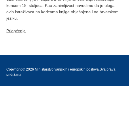
koncem 18. stoljeca. Kao zanimljivost navodimo da je uloga
ovih istraživaca na koricama knjige objašnjena i na hrvatskom
jeziku.
Priopćenja
Copyright © 2026 Ministarstvo vanjskih i europskih poslova.Sva prava
pridržana