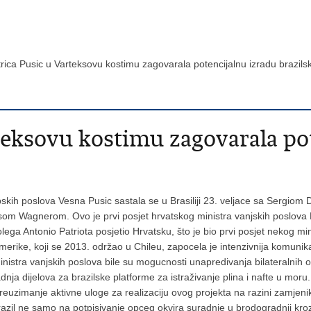
trica Pusic u Varteksovu kostimu zagovarala potencijalnu izradu brazils
teksovu kostimu zagovarala po
opskih poslova Vesna Pusic sastala se u Brasiliji 23. veljace sa Sergi
m Wagnerom. Ovo je prvi posjet hrvatskog ministra vanjskih poslova B
i kolega Antonio Patriota posjetio Hrvatsku, što je bio prvi posjet nekog
rike, koji se 2013. održao u Chileu, zapocela je intenzivnija komunikac
stra vanjskih poslova bile su mogucnosti unapredivanja bilateralnih 
radnja dijelova za brazilske platforme za istraživanje plina i nafte u 
reuzimanje aktivne uloge za realizaciju ovog projekta na razini zamjenik
 u Brazil ne samo na potpisivanje opceg okvira suradnje u brodogradnji