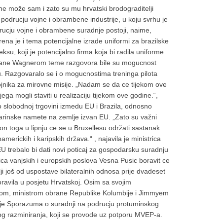
 ne može sam i zato su mu hrvatski brodograditelji
 podrucju vojne i obrambene industrije, u koju svrhu je
odrucju vojne i obrambene suradnje postoji, naime,
rena je i tema potencijalne izrade uniformi za brazilske
su, koji je potencijalno firma koja bi radila uniforme
om obrane Wagnerom teme razgovora bile su mogucnost
lu. Razgovaralo se i o mogucnostima treninga pilota
vojnika za mirovne misije. „Nadam se da ce tijekom ove
ega mogli staviti u realizaciju tijekom ove godine.“,
 o slobodnoj trgovini izmedu EU i Brazila, odnosno
carinske namete na zemlje izvan EU. „Zato su važni
on toga u lipnju ce se u Bruxellesu održati sastanak
erickih i karipskih država.“ , najavila je ministrica
EU trebalo bi dati novi poticaj za gospodarsku suradnju
ica vanjskih i europskih poslova Vesna Pusic boravit ce
ji još od uspostave bilateralnih odnosa prije dvadeset
oravila u posjetu Hrvatskoj. Osim sa svojim
nom, ministrom obrane Republike Kolumbije i Jimmyem
je Sporazuma o suradnji na podrucju protuminskog
nog razminiranja, koji se provode uz potporu MVEP-a.