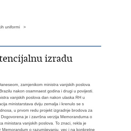
kih uniformi >
tencijalnu izradu
om Daneseom, zamjenikom ministra vanjskih poslova
razilu nakon osamnaest godina i drugi u povijesti.
 ministra vanjskih poslova dan nakon ulaska RH u
ija ministarstava dviju zemalja i krenulo se s
odnosa, u prvom redu projekt izgradnje brodova za
moru. Dogovorena je i završna verzija Memoranduma o
a ministara vanjskih poslova. To znaci, rekla je
 kroz Memorandum o razumijevanju, vec i na konkretne