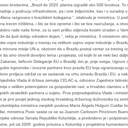
nosno brodarima. „Brazil do 2020. planira izgraditi oko 500 brodova. To
dnje u podrucju infrastrukture, pa i one željeznicke, kao i o suradnji u
H Alana razgovara s brazilskim kolegama.“, istaknula je ministrica. U p
 trecim tržištima, i što se tice opreme i što se tice naoružanja, a otvo
dobro rade naše firme, za tu sam priliku odjenula kostim izraden u Vartek
postiže da ljudi dobiju odredeni dojam.“, rekla je ministrica. S ministr
ke vojne industrije u travnju na velikom sajmu vojne industrije u Brazi
za mirovne misije UN-a, obzirom da u Brazilu postoji centar za trening 
 da smo otvorili dovoljno tema i projekata, od kojih bi se neki bez daljnj
akarias, šeficom Delegacije EU u Brasiliji, bio je, prije svega, Ugovor
gubio trgovinske i izvozne partnere kroz pravila EU koja ogranicavaju 
jekom proljeca održat ce se sastanak na vrhu izmedu Brazila i EU, a nak
sjednika Vlada ili država zemalja CELAC-a, odnosno Zajednice latinskoam
nomija s velikim potencijalom za gospodarski rast, a hrvatsko clanstvo u 
kih strateških partnera u svijetu. Prva potpredsjednica Vlade i ministr
što je prvi posjet jednog visokog hrvatskog državnog dužnosnika toj zeml
 kolumbijska ministrica vanjskih poslova María Ángela Holguín Cuéllar b
llar, ministrica Pusic sastat ce se sa Juanom Carlosom Pinzónom Bue
ske odnose Senata Republike Kolumbije, a predvideno je i potpisivan
naime, još od 2009. godine prisutna u Kolumbiji s projektima humanitar