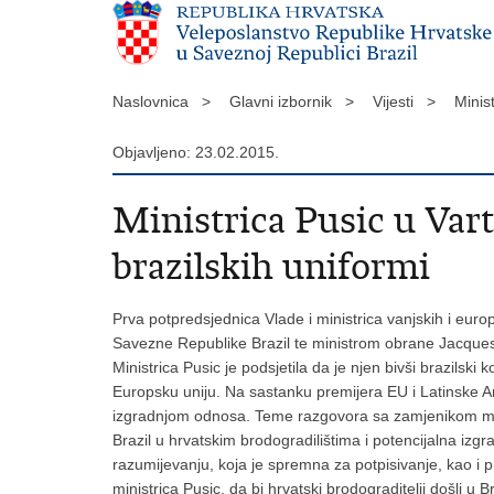
Naslovnica >
Glavni izbornik >
Vijesti >
Minis
Objavljeno: 23.02.2015.
Ministrica Pusic u Var
brazilskih uniformi
Prva potpredsjednica Vlade i ministrica vanjskih i eur
Savezne Republike Brazil te ministrom obrane Jacqueso
Ministrica Pusic je podsjetila da je njen bivši brazilsk
Europsku uniju. Na sastanku premijera EU i Latinske Ame
izgradnjom odnosa. Teme razgovora sa zamjenikom mini
Brazil u hrvatskim brodogradilištima i potencijalna izg
razumijevanju, koja je spremna za potpisivanje, kao i p
ministrica Pusic, da bi hrvatski brodograditelji došli