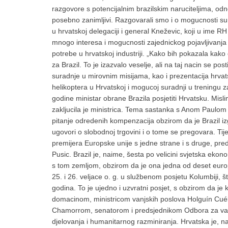
razgovore s potencijalnim brazilskim naruciteljima, od
posebno zanimljivi. Razgovarali smo i o mogucnosti sura
u hrvatskoj delegaciji i general Kneževic, koji u ime R
mnogo interesa i mogucnosti zajednickog pojavljivanja na
potrebe u hrvatskoj industriji. „Kako bih pokazala kako 
za Brazil. To je izazvalo veselje, ali na taj nacin se 
suradnje u mirovnim misijama, kao i prezentacija hrvats
helikoptera u Hrvatskoj i mogucoj suradnji u treningu 
godine ministar obrane Brazila posjetiti Hrvatsku. Mislim
zakljucila je ministrica. Tema sastanka s Anom Paulom Z
pitanje odredenih kompenzacija obzirom da je Brazil iz
ugovori o slobodnoj trgovini i o tome se pregovara. Ti
premijera Europske unije s jedne strane i s druge, pred
Pusic. Brazil je, naime, šesta po velicini svjetska eko
s tom zemljom, obzirom da je ona jedna od deset europs
25. i 26. veljace o. g. u službenom posjetu Kolumbiji, 
godina. To je ujedno i uzvratni posjet, s obzirom da je
domacinom, ministricom vanjskih poslova Holguín Cué
Chamorrom, senatorom i predsjednikom Odbora za vanj
djelovanja i humanitarnog razminiranja. Hrvatska je, 