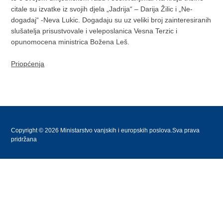
citale su izvatke iz svojih djela „Jadrija“ – Darija Žilic i „Ne-
dogadaj“ -Neva Lukic. Dogadaju su uz veliki broj zainteresiranih
slušatelja prisustvovale i veleposlanica Vesna Terzic i
opunomocena ministrica Božena Leš.
Priopćenja
Copyright © 2026 Ministarstvo vanjskih i europskih poslova.Sva prava
pridržana