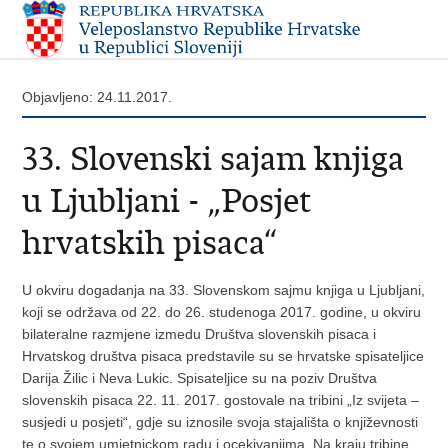
Objavljeno: 24.11.2017.
33. Slovenski sajam knjiga
u Ljubljani - „Posjet
hrvatskih pisaca“
U okviru dogadanja na 33. Slovenskom sajmu knjiga u Ljubljani,
koji se održava od 22. do 26. studenoga 2017. godine, u okviru
bilateralne razmjene izmedu Društva slovenskih pisaca i
Hrvatskog društva pisaca predstavile su se hrvatske spisateljice
Darija Žilic i Neva Lukic. Spisateljice su na poziv Društva
slovenskih pisaca 22. 11. 2017. gostovale na tribini „Iz svijeta –
susjedi u posjeti“, gdje su iznosile svoja stajališta o književnosti
te o svojem umjetnickom radu i ocekivanjima. Na kraju tribine