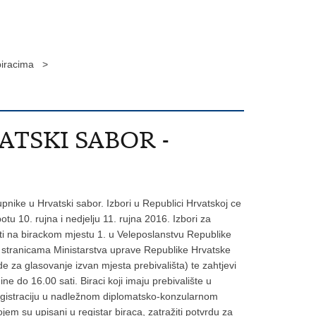
iracima >
ATSKI SABOR -
nike u Hrvatski sabor. Izbori u Republici Hrvatskoj ce
u 10. rujna i nedjelju 11. rujna 2016. Izbori za
ati na birackom mjestu 1. u Veleposlanstvu Republike
im stranicama Ministarstva uprave Republike Hrvatske
de za glasovanje izvan mjesta prebivališta) te zahtjevi
e do 16.00 sati. Biraci koji imaju prebivalište u
 registraciju u nadležnom diplomatsko-konzularnom
m su upisani u registar biraca, zatražiti potvrdu za