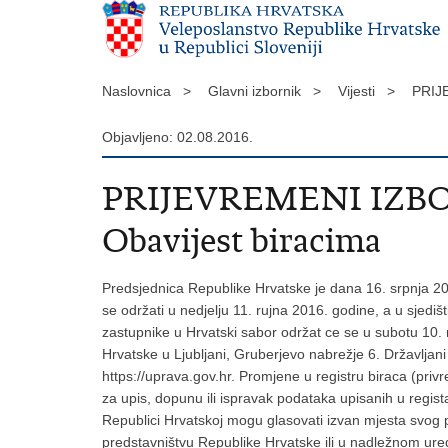
Naslovnica >
Glavni izbornik >
Vijesti >
PRIJ
Objavljeno: 02.08.2016.
PRIJEVREMENI IZBO
Obavijest biracima
Predsjednica Republike Hrvatske je dana 16. srpnja 201
se održati u nedjelju 11. rujna 2016. godine, a u sjedi
zastupnike u Hrvatski sabor održat ce se u subotu 10.
Hrvatske u Ljubljani, Gruberjevo nabrežje 6. Državljan
https://uprava.gov.hr. Promjene u registru biraca (privr
za upis, dopunu ili ispravak podataka upisanih u regist
Republici Hrvatskoj mogu glasovati izvan mjesta svog 
predstavništvu Republike Hrvatske ili u nadležnom ured