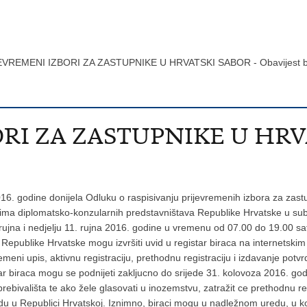
EVREMENI IZBORI ZA ZASTUPNIKE U HRVATSKI SABOR - Obavijest b
RI ZA ZASTUPNIKE U HRV
6. godine donijela Odluku o raspisivanju prijevremenih izbora za zastup
štima diplomatsko-konzularnih predstavništava Republike Hrvatske u subot
 rujna i nedjelju 11. rujna 2016. godine u vremenu od 07.00 do 19.00 s
i Republike Hrvatske mogu izvršiti uvid u registar biraca na internetsk
emeni upis, aktivnu registraciju, prethodnu registraciju i izdavanje potvr
ar biraca mogu se podnijeti zakljucno do srijede 31. kolovoza 2016. godin
prebivališta te ako žele glasovati u inozemstvu, zatražit ce prethodnu
u u Republici Hrvatskoj. Iznimno, biraci mogu u nadležnom uredu, u koje