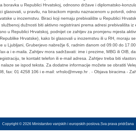
ta boravka u Republici Hrvatskoj, odnosno države i diplomatsko-konzu
ci glasovati, u pravilu, na birackom mjestu naznacenom u potvrdi, od
ske u inozemstvu. Biraci koji nemaju prebivalište u Republici Hrvatsko
 službenoj dužnosti biti aktivno registrirani prema adresi prebivališta i
u Republici Hrvatskoj, podnijet ce zahtjev za promjenu mjesta aktivne r
ublike Hrvatske), kako bi glasovali u inozemstvu ili u RH, moraju se akt
ke u Ljubljani, Gruberjevo nabrežje 6, radnim danom od 09.00 do 17.00 
ax-a i e-maila. Zahtjev mora sadržavati: ime i prezime, MBG ili OIB, d
straciju, te kontakt telefon ili e-mail adresa. Zahtjev treba biti vlastor
nalaze se ispod teksta. Za dodatne informacije možete se obratiti Vel
08, fax: 01 4258 106 i e-mail: vrhslo@mvep.hr . - Objava biracima - Zaht
Copyright © 2026 Ministarstvo vanjskih i europskih poslova.Sva prava pridržana