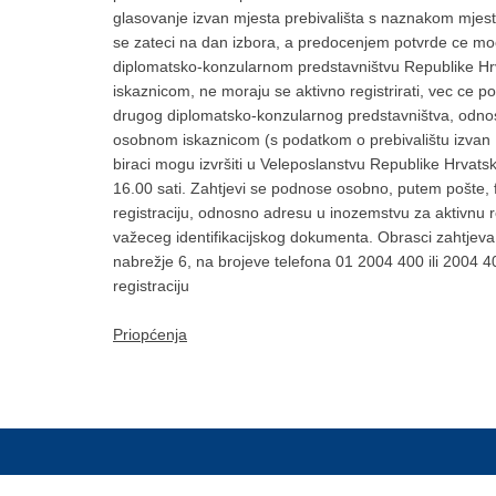
glasovanje izvan mjesta prebivališta s naznakom mjes
se zateci na dan izbora, a predocenjem potvrde ce mo
diplomatsko-konzularnom predstavništvu Republike Hrvat
iskaznicom, ne moraju se aktivno registrirati, vec ce po
drugog diplomatsko-konzularnog predstavništva, odnosno 
osobnom iskaznicom (s podatkom o prebivalištu izvan Rep
biraci mogu izvršiti u Veleposlanstvu Republike Hrvats
16.00 sati. Zahtjevi se podnose osobno, putem pošte, f
registraciju, odnosno adresu u inozemstvu za aktivnu regi
važeceg identifikacijskog dokumenta. Obrasci zahtjeva 
nabrežje 6, na brojeve telefona 01 2004 400 ili 2004 4
registraciju
Priopćenja