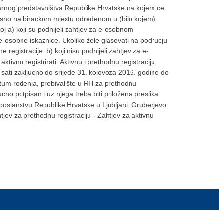
larnog predstavništva Republike Hrvatske na kojem ce
nosno na birackom mjestu odredenom u (bilo kojem)
j a) koji su podnijeli zahtjev za e-osobnom
z e-osobne iskaznice. Ukoliko žele glasovati na podrucju
egistracije. b) koji nisu podnijeli zahtjev za e-
ivno registrirati. Aktivnu i prethodnu registraciju
sati zakljucno do srijede 31. kolovoza 2016. godine do
atum rodenja, prebivalište u RH za prethodnu
ucno potpisan i uz njega treba biti priložena preslika
eposlanstvu Republike Hrvatske u Ljubljani, Gruberjevo
jev za prethodnu registraciju - Zahtjev za aktivnu