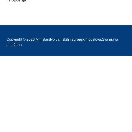
Priopćenja
Copyright © 2026 Ministarstvo vanjskih i europskih poslova.Sva prava
pridržana