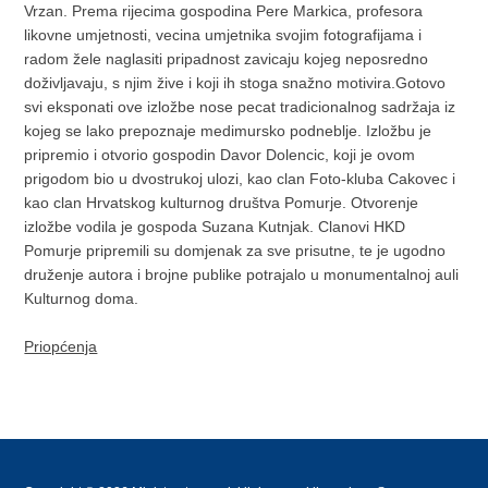
Vrzan. Prema rijecima gospodina Pere Markica, profesora
likovne umjetnosti, vecina umjetnika svojim fotografijama i
radom žele naglasiti pripadnost zavicaju kojeg neposredno
doživljavaju, s njim žive i koji ih stoga snažno motivira.Gotovo
svi eksponati ove izložbe nose pecat tradicionalnog sadržaja iz
kojeg se lako prepoznaje medimursko podneblje. Izložbu je
pripremio i otvorio gospodin Davor Dolencic, koji je ovom
prigodom bio u dvostrukoj ulozi, kao clan Foto-kluba Cakovec i
kao clan Hrvatskog kulturnog društva Pomurje. Otvorenje
izložbe vodila je gospoda Suzana Kutnjak. Clanovi HKD
Pomurje pripremili su domjenak za sve prisutne, te je ugodno
druženje autora i brojne publike potrajalo u monumentalnoj auli
Kulturnog doma.
Priopćenja