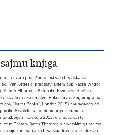
 sajmu knjiga
dom na ovom prestižnom festivalu hrvatska se
 sc. Ivan Grdešic, predstavljanjem publikacije Writing
g. Petera Elborna iz Britansko-hrvatskog društva,
 Britansko-hrvatsko društvo. Fokus hrvatskog programa
 Cowboy, "Istros Books", London 2015) prevedenog od
Republike Hrvatske u Londonu organizirano je
 roman Zbogom, kauboju 2012. dramatiziran te
edalištem Tristam Bates Theatrea s hrvatskim glumcima
enzivnije zanimanje za hrvatsku dramsku produkciju.