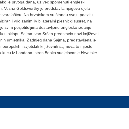
 Tako je prvoga dana, uz vec spomenuti engleski
, Vesna Goldsworthy je predstavila njegova djela
 stvaralaštvu. Na hrvatskom su štandu svoju poeziju
ran i vrlo zanimljiv bilateralni pjesnicki susret, na
 je svim posjetiteljima dostavljeno englesko izdanje
 u sklopu Sajma Ivan Sršen predstavio novi književni
ževnih umjetnika. Zadnjeg dana Sajma, predstavljena je
 europskih i svjetskih književnih sajmova te mjesto
ku kucu iz Londona Istros Books sudjelovanje Hrvatske