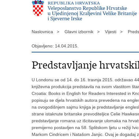
Naslovnica >
Glavni izbornik >
Vijesti >
Preds
Objavljeno: 14.04.2015.
Predstavljanje hrvatsk
U Londonu se od 14. do 16. travnja 2015. održavao 44.
književna produkcija predstavila na svom vlastitom štan
Croatia: Books in English for Readers Interested in Kn
popisuju se djela hrvatskih autora prevedena na engles
na ovogodišnjem sajmu knjiga je predstavljanje engle
strane istaknute britanske prevoditeljice Celie Hawkes
predstavljanje romana uz išcitavanje ulomaka na hrvat
premijerno postavljen na 58. Splitskom ljetu u režiji 
Markom Cindricem i Natašom Janjic. Ovaj je dogadaj za