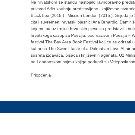
Na hrvatskom se štandu nastojalo ravnopravno predstavi
prijevod Adio kauboju,predstavljeno i književno stva
Black box (2015.) i Mission London (2015.). Srijeda je
citali suvremeni hrvatski pjesnici Ana Brnardic, Damir š
kojemu su uz trojicu hrvatskih pjesnika predstavili i b
hrvatskoga casopisa Poezija, pod nazivom Poezija – W
festival The Bay Area Book Festival koji ce se održati 
kuharica The Sweet Taste of a Dalmatian Love Affair au
susreta izdavaca, pisaca i književnih agenata. Uz Mini
na Londonskom sajmu knjiga poduprli su Veleposlanstv
Priopćenja