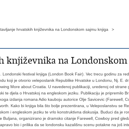
tavljanje hrvatskih književnika na Londonskom sajmu knjiga >
ih književnika na Londonskom
 Londonski festival knjiga (London Book Fair). Vec trecu godinu za re
du koji je otvorio veleposlanik Republike Hrvatske u Londonu, Nj. E. dr.
owing More about Croatia. U navedenoj publikaciji, uredenoj od strane 
ki te djela o Hrvatskoj na engleskom jeziku. Publikaciju je pripremilo
skoga izdanja romana Adio kauboju autorice Olje Savicevic (Farewell,
worth. Kako bi knjiga bila što bolje prezentirana, u Veleposlanstvu se 
skom i engleskom jeziku te vrlo konstruktivna diskusija. Buduci da je
Ivice Buljana, organizirano je dramsko citanje Farewell, Cowboy pred gl
pravo bio i prilika da se londonsku kazališnu scenu potakne na još int