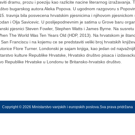
ti dramu, prozu i poeziju kao razlicite nacine literarnog izražavanja.
ralaštvo bugarskog autora Aleka Popova. U ugodnom razgovoru s Popovim
 15. travnja bila posvecena hrvatskim pjesnicima i njihovom pjesnickom
odan i Olja Savicevic. U poslijepodnevnim je satima u Grove baru organizi
ritanski pjesnici Steven Fowler, Stephen Watts i James Byrne. Na susretu
hen The World Was Ten Years Old (HDP, 2013). Na hrvatskom je štandu
u San Franciscu i na kojemu ce se predstaviti veliki broj hrvatskih knji
torice Flore Turner. Londonski je sajam knjiga, kao jedan od najvažnijih
starstvo kulture Republike Hrvatske, Hrvatsko društvo pisaca i izdavac
o Republike Hrvatske u Londonu te Britansko-hrvatsko društvo.
Copyright © 2026 Ministarstvo vanjskih i europskih poslova.Sva prava pridržana