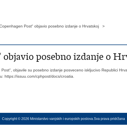
Copenhagen Post“ objavio posebno izdanje o Hrvatskoj >
objavio posebno izdanje o Hr
ost“, objavile su posebno izdanje posveceno iskljucivo Republici Hrv
u: https://issuu.com/cphpost/docs/croatia.
Copyright © 2026 Ministarstvo vanjskih i europskih poslova.Sva prava pridržana