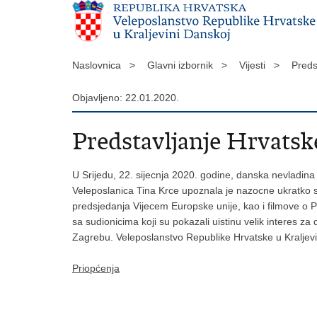
Naslovnica >
Glavni izbornik >
Vijesti >
Preds
Objavljeno: 22.01.2020.
Predstavljanje Hrvats
U Srijedu, 22. sijecnja 2020. godine, danska nevladina 
Veleposlanica Tina Krce upoznala je nazocne ukratko s 
predsjedanja Vijecem Europske unije, kao i filmove o Pr
sa sudionicima koji su pokazali uistinu velik interes za
Zagrebu. Veleposlanstvo Republike Hrvatske u Kraljevi
Priopćenja