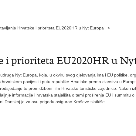
tavljanje Hrvatske i prioriteta EU2020HR u Nyt Europa >
ke i prioriteta EU2020HR u Ny
udruga Nyt Europa, koja, u okviru svog djelovanja ima i EU politike, or
hrvatskom povijesti i putu republike Hrvatske prema clanstvu u Europskoj
edsjedanju te promidžbeni film Hrvatske turisticke zajednice. Nakon izla
 daljnje informacije i hrvatska stajališta o temi proširenja EU i summitu
ni Danskoj je za ovu prigodu osigurao Kraševe slatkiše.