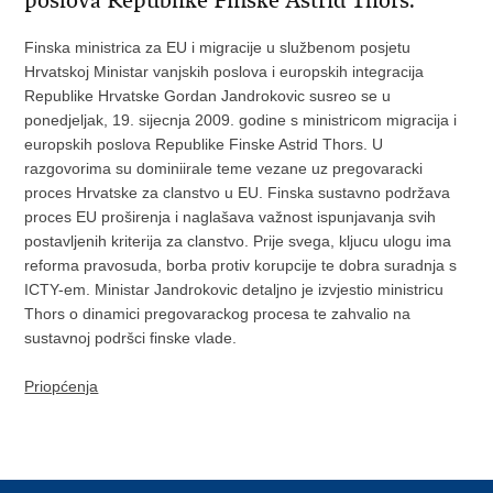
poslova Republike Finske Astrid Thors.
Finska ministrica za EU i migracije u službenom posjetu
Hrvatskoj Ministar vanjskih poslova i europskih integracija
Republike Hrvatske Gordan Jandrokovic susreo se u
ponedjeljak, 19. sijecnja 2009. godine s ministricom migracija i
europskih poslova Republike Finske Astrid Thors. U
razgovorima su dominiirale teme vezane uz pregovaracki
proces Hrvatske za clanstvo u EU. Finska sustavno podržava
proces EU proširenja i naglašava važnost ispunjavanja svih
postavljenih kriterija za clanstvo. Prije svega, kljucu ulogu ima
reforma pravosuda, borba protiv korupcije te dobra suradnja s
ICTY-em. Ministar Jandrokovic detaljno je izvjestio ministricu
Thors o dinamici pregovarackog procesa te zahvalio na
sustavnoj podršci finske vlade.
Priopćenja