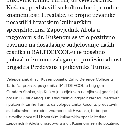
pukovnik Emilio Turina, uz veleposlanika
Kušena, predstavili su kulturalne i prirodne
znamenitosti Hrvatske, te brojne uzvanike
pocastili i hrvatskim kulinarskim
specijalitetima. Zapovjednik Abols u
razgovoru s dr. Kušenom se vrlo pozitivno
osvrnuo na dosadašnje sudjelovanje naših
casnika u BALTDEFCOL-u te posebno
pohvalio iznimno zalaganje i profesionalnost
brigadira Predovana i pukovnika Turine.
Veleposlanik dr.sc. Kušen posjetio Baltic Defence College u
Tartu Na poziv zapovjednika BALTDEFCOL-a brig.gen.
Gundars Abolsa, vlp.Kušen je sudjelovao na njihovoj godišnjoj
proslavi 6. studenog. Hrvatski casnici brigadir Nenad Predovan
i pukovnik Emilio Turina, uz veleposlanika Kušena, predstavili
su kulturalne i prirodne znamenitosti Hrvatske, te brojne
uzvanike pocastili i hrvatskim kulinarskim specijalitetima.
Zapovjednik Abols u razgovoru s dr. Kušenom se vrlo pozitivno