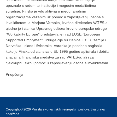
upoznalo s radom te institucije i mogucim modalitetima
suradnje. Finska je vrlo aktivna u medunarodnim
organizacijama vezanim uz pomoc u zapošljavanju osoba s
invaliditetom, a Marjatta Varanka, izvršna direktorica VATES-a
ujedno je i clanica Upravnog odbora krovne europske udruge
"Workability Europe" predstavila je i rad EUSE (European
Supported Emplyment, udruge cije su clanice, uz EU zemlje i
Norveška, Island i švicarska. Varanka je posebno naglasila
kako je Finska od clanstva u EU 1995 godine aplicirala i dobila
znacajna financijska sredstva za rad VATES-a, ali i za
cjelokupnu skrb i pomoc u zapošljavanju osoba s invaliditetom.
Priopćenja
Copyright © 2026 Ministarstvo vanjskih i europskih poslova.Sva prava
pridržana