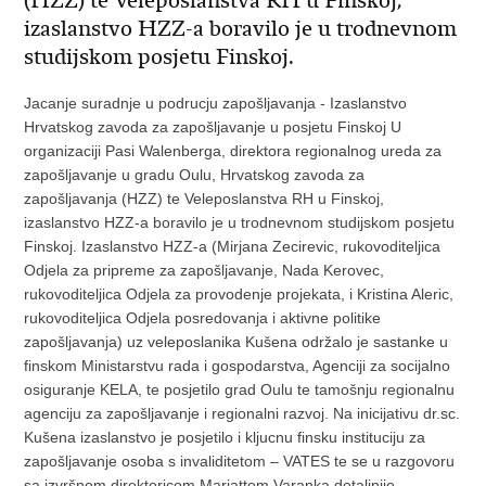
(HZZ) te Veleposlanstva RH u Finskoj,
izaslanstvo HZZ-a boravilo je u trodnevnom
studijskom posjetu Finskoj.
Jacanje suradnje u podrucju zapošljavanja - Izaslanstvo
Hrvatskog zavoda za zapošljavanje u posjetu Finskoj U
organizaciji Pasi Walenberga, direktora regionalnog ureda za
zapošljavanje u gradu Oulu, Hrvatskog zavoda za
zapošljavanja (HZZ) te Veleposlanstva RH u Finskoj,
izaslanstvo HZZ-a boravilo je u trodnevnom studijskom posjetu
Finskoj. Izaslanstvo HZZ-a (Mirjana Zecirevic, rukovoditeljica
Odjela za pripreme za zapošljavanje, Nada Kerovec,
rukovoditeljica Odjela za provodenje projekata, i Kristina Aleric,
rukovoditeljica Odjela posredovanja i aktivne politike
zapošljavanja) uz veleposlanika Kušena održalo je sastanke u
finskom Ministarstvu rada i gospodarstva, Agenciji za socijalno
osiguranje KELA, te posjetilo grad Oulu te tamošnju regionalnu
agenciju za zapošljavanje i regionalni razvoj. Na inicijativu dr.sc.
Kušena izaslanstvo je posjetilo i kljucnu finsku instituciju za
zapošljavanje osoba s invaliditetom – VATES te se u razgovoru
sa izvršnom direktoricom Marjattom Varanka detaljnije