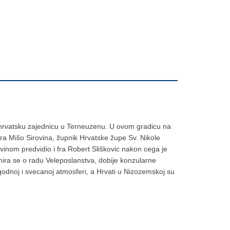
 hrvatsku zajednicu u Terneuzenu. U ovom gradicu na
ra Mišo Sirovina, župnik Hrvatske župe Sv. Nikole
inom predvidio i fra Robert Sliškovic nakon cega je
rmira se o radu Veleposlanstva, dobije konzularne
godnoj i svecanoj atmosferi, a Hrvati u Nizozemskoj su