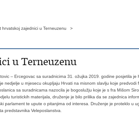
t hrvatskoj zajednici u Terneuzenu >
nici u Terneuzenu
tovic – Ercegovac sa suradnicima 31. ožujka 2019. godine posjetila je
 nedjelje u mjesecu okupljaju Hrvati na misnom slavlju koje predvodi f
lanica sa suradnicama nazocila je bogoslužju koje je s fra Mišom Sirov
lu turistickih materijala, druženje je bilo prilika da se zajednica info
ski parlament te upute o pitanjima od interesa. Druženje je proteklo u u
eta predstavnika Veleposlanstva.