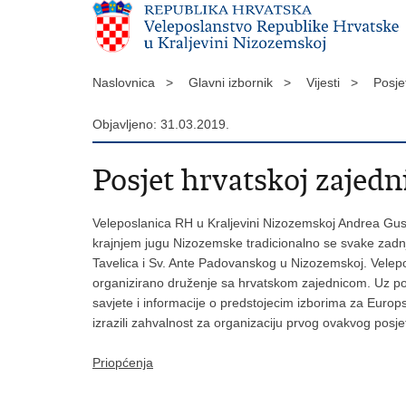
Naslovnica >
Glavni izbornik >
Vijesti >
Posje
Objavljeno: 31.03.2019.
Posjet hrvatskoj zajed
Veleposlanica RH u Kraljevini Nizozemskoj Andrea Gus
krajnjem jugu Nizozemske tradicionalno se svake zadnje
Tavelica i Sv. Ante Padovanskog u Nizozemskoj. Velepos
organizirano druženje sa hrvatskom zajednicom. Uz podje
savjete i informacije o predstojecim izborima za Europ
izrazili zahvalnost za organizaciju prvog ovakvog posj
Priopćenja