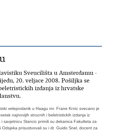
mu
lavistiku Sveucilišta u Amsterdamu -
jedu, 20. veljace 2008. Pošiljka se
eletristickih izdanja iz hrvatske
slanstvu.
vatski veleposlanik u Haagu mr. Frane Krnic svecano je
tak najnovijih strucnih i beletristickih izdanja iz
 i savjetnicu Stancic primili su dekanica Fakulteta za
ci Odsjeka prisustvovali su i dr. Guido Snel, docent za