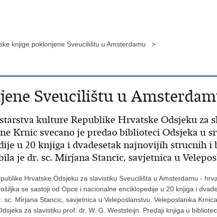
ske knjige poklonjene Sveucilištu u Amsterdamu >
njene Sveucilištu u Amsterda
istarstva kulture Republike Hrvatske Odsjeku za s
e Krnic svecano je predao biblioteci Odsjeka u sri
ije u 20 knjiga i dvadesetak najnovijih strucnih i b
ila je dr. sc. Mirjana Stancic, savjetnica u Velepo
 Republike Hrvatske Odsjeku za slavistiku Sveucilišta u Amsterdamu - hr
šiljka se sastoji od Opce i nacionalne enciklopedije u 20 knjiga i dvadese
r. sc. Mirjana Stancic, savjetnica u Veleposlanstvu. Veleposlanika Krnica
dsjeka za slavistiku prof. dr. W. G. Weststeijn. Predaji knjiga u bibliote