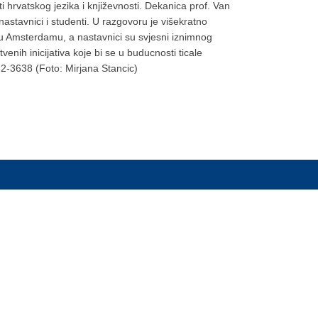
ti hrvatskog jezika i književnosti. Dekanica prof. Van
 nastavnici i studenti. U razgovoru je višekratno
 u Amsterdamu, a nastavnici su svjesni iznimnog
ih inicijativa koje bi se u buducnosti ticale
62-3638 (Foto: Mirjana Stancic)