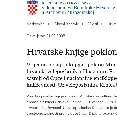
Naslovnica >
Glavni izbornik >
Vijesti >
Hrvat
Objavljeno: 21.02.2008.
Hrvatske knjige poklo
Vrijednu pošiljku knjiga - poklon Min
hrvatski veleposlanik u Haagu mr. Fran
sastoji od Opce i nacionalne encikloped
književnosti. Uz veleposlanika Krnica b
Vrijednu pošiljku knjiga - poklon Ministarstva kulture
predao biblioteci Odsjeka u srijedu, 20. veljace 2008. Po
hrvatske književnosti. Uz veleposlanika Krnica bila je d
društvene znanosti prof. dr. José van Dijck i procelnik O