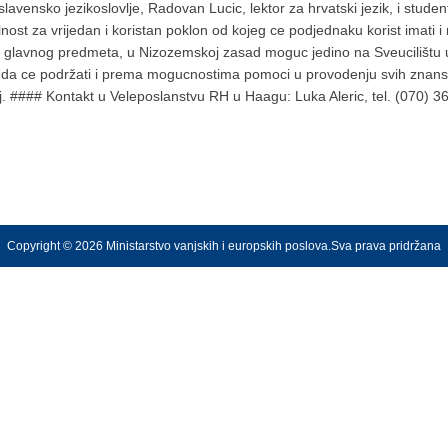
slavensko jezikoslovlje, Radovan Lucic, lektor za hrvatski jezik, i studen
valnost za vrijedan i koristan poklon od kojeg ce podjednaku korist imati i
 kao glavnog predmeta, u Nizozemskoj zasad moguc jedino na Sveucilištu
da ce podržati i prema mogucnostima pomoci u provodenju svih znanstven
j. #### Kontakt u Veleposlanstvu RH u Haagu: Luka Aleric, tel. (070) 3
Copyright © 2026 Ministarstvo vanjskih i europskih poslova.Sva prava pridržana