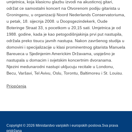
umjetnica, koja klasicnu glazbu izvodi na akusticnoj gitari,
održat ce samostalni koncert na Otvorenom podiju gitarista u
Groningenu, u organizaciji Noord Nederlands Conservatoriuma,
u petak, 18. sijecnja 2008. u Doopsgezindekerk, Oude
Boteringe Straat 33, s pocetkom u 20,15 sati. Umjetnica je od
1988. godine, kada je kao petogodišnjakinja prvi put nastupila,
održala preko tisucu javnih nastupa. Nakon završenog studija u
domovini i specijalizacije u klasi prominentnog gitarista Manuela
Bareueca u Sjedinjenim Americkim Državama, uspješno je
nastupala u domacim i svjetskim koncertnim dvoranama.
Njezini medunarodni nastupi ukljucuju recitale u Londonu,
Becu, Varšavi, Tel Avivu, Oslu, Torontu, Baltimoreu i St. Louisu.
Priopćenja
Copyright © 2026 Ministarstvo vanjskih i europskih poslova.Sva prava
pridržana