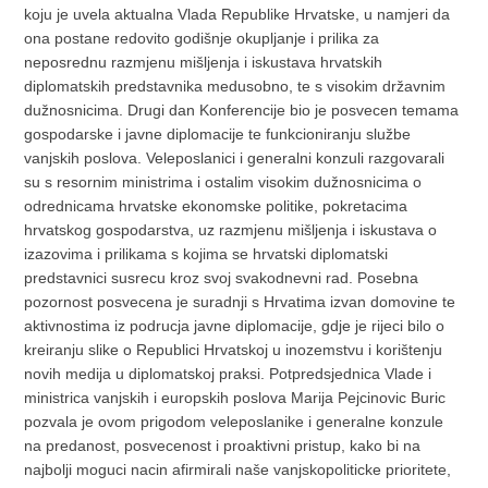
koju je uvela aktualna Vlada Republike Hrvatske, u namjeri da
ona postane redovito godišnje okupljanje i prilika za
neposrednu razmjenu mišljenja i iskustava hrvatskih
diplomatskih predstavnika medusobno, te s visokim državnim
dužnosnicima. Drugi dan Konferencije bio je posvecen temama
gospodarske i javne diplomacije te funkcioniranju službe
vanjskih poslova. Veleposlanici i generalni konzuli razgovarali
su s resornim ministrima i ostalim visokim dužnosnicima o
odrednicama hrvatske ekonomske politike, pokretacima
hrvatskog gospodarstva, uz razmjenu mišljenja i iskustava o
izazovima i prilikama s kojima se hrvatski diplomatski
predstavnici susrecu kroz svoj svakodnevni rad. Posebna
pozornost posvecena je suradnji s Hrvatima izvan domovine te
aktivnostima iz podrucja javne diplomacije, gdje je rijeci bilo o
kreiranju slike o Republici Hrvatskoj u inozemstvu i korištenju
novih medija u diplomatskoj praksi. Potpredsjednica Vlade i
ministrica vanjskih i europskih poslova Marija Pejcinovic Buric
pozvala je ovom prigodom veleposlanike i generalne konzule
na predanost, posvecenost i proaktivni pristup, kako bi na
najbolji moguci nacin afirmirali naše vanjskopoliticke prioritete,