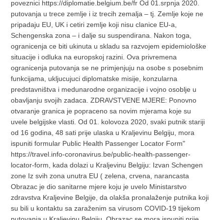
poveznici https://diplomatie.belgium.be/fr Od 01.srpnja 2020.
putovanja u trece zemlje i iz trecih zemalja – tj. Zemlje koje ne
pripadaju EU, UK i cetiri zemlje koji nisu clanice EU-a,
Schengenska zona – i dalje su suspendirana. Nakon toga,
ogranicenja ce biti ukinuta u skladu sa razvojem epidemiološke
situacije i odluka na europskoj razini. Ova privremena
ogranicenja putovanja se ne primjenjuju na osobe s posebnim
funkcijama, ukljucujuci diplomatske misije, konzularna
predstavništva i medunarodne organizacije i vojno osoblje u
obavljanju svojih zadaca. ZDRAVSTVENE MJERE: Ponovno
otvaranje granica je popraceno sa novim mjerama koje su
uvele belgijske vlasti. Od 01. kolovoza 2020, svaki putnik stariji
od 16 godina, 48 sati prije ulaska u Kraljevinu Belgiju, mora
ispuniti formular Public Health Passenger Locator Form"
https://travel.info-coronavirus.be/public-health-passenger-
locator-form, kada dolazi u Kraljevinu Belgiju: Izvan Schengen
zone Iz svih zona unutra EU ( zelena, crvena, narancasta
Obrazac je dio sanitarne mjere koju je uvelo Ministarstvo
zdravstva Kraljevine Belgije, da olakša pronalaženje putnika koji
su bili u kontaktu sa zaraženim sa virusom COVID-19 tijekom
putovanja u Kraljevinu Belgiju. Obrazac se mora ispuniti prije