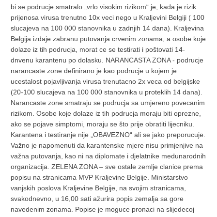
bi se podrucje smatralo „vrlo visokim rizikom“ je, kada je rizik
prijenosa virusa trenutno 10x veci nego u Kraljevini Belgiji ( 100
slucajeva na 100 000 stanovnika u zadnjih 14 dana). Kraljevina
Belgija izdaje zabranu putovanja crvenim zonama, a osobe koje
dolaze iz tih podrucja, morat ce se testirati i poštovati 14-
dnvenu karantenu po dolasku. NARANCASTA ZONA - podrucje
narancaste zone definirano je kao podrucje u kojem je
ucestalost pojavljivanja virusa trenutacno 2x veca od belgijske
(20-100 slucajeva na 100 000 stanovnika u proteklih 14 dana).
Narancaste zone smatraju se podrucja sa umjereno povecanim
rizikom. Osobe koje dolaze iz tih podrucja moraju biti oprezne,
ako se pojave simptomi, moraju se što prije obratiti lijecniku.
Karantena i testiranje nije „OBAVEZNO“ ali se jako preporucuje.
Važno je napomenuti da karantenske mjere nisu primjenjive na
važna putovanja, kao ni na diplomate i djelatnike medunarodnih
organizacija. ZELENA ZONA – sve ostale zemlje clanice prema
popisu na stranicama MVP Kraljevine Belgije. Ministarstvo
vanjskih poslova Kraljevine Belgije, na svojim stranicama,
svakodnevno, u 16,00 sati ažurira popis zemalja sa gore
navedenim zonama. Popise je moguce pronaci na slijedecoj