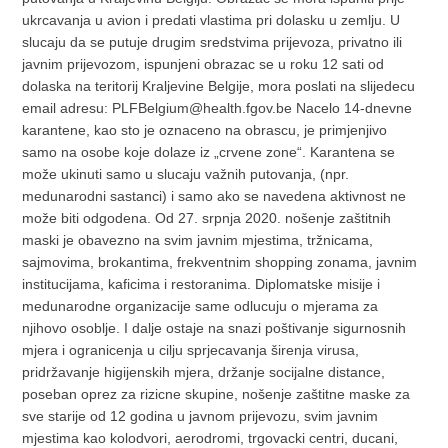
ukrcavanja u avion i predati vlastima pri dolasku u zemlju. U
slucaju da se putuje drugim sredstvima prijevoza, privatno ili
javnim prijevozom, ispunjeni obrazac se u roku 12 sati od
dolaska na teritorij Kraljevine Belgije, mora poslati na slijedecu
email adresu: PLFBelgium@health.fgov.be Nacelo 14-dnevne
karantene, kao sto je oznaceno na obrascu, je primjenjivo
samo na osobe koje dolaze iz „crvene zone“. Karantena se
može ukinuti samo u slucaju važnih putovanja, (npr.
medunarodni sastanci) i samo ako se navedena aktivnost ne
može biti odgodena. Od 27. srpnja 2020. nošenje zaštitnih
maski je obavezno na svim javnim mjestima, tržnicama,
sajmovima, brokantima, frekventnim shopping zonama, javnim
institucijama, kaficima i restoranima. Diplomatske misije i
medunarodne organizacije same odlucuju o mjerama za
njihovo osoblje. I dalje ostaje na snazi poštivanje sigurnosnih
mjera i ogranicenja u cilju sprjecavanja širenja virusa,
pridržavanje higijenskih mjera, držanje socijalne distance,
poseban oprez za rizicne skupine, nošenje zaštitne maske za
sve starije od 12 godina u javnom prijevozu, svim javnim
mjestima kao kolodvori, aerodromi, trgovacki centri, ducani,