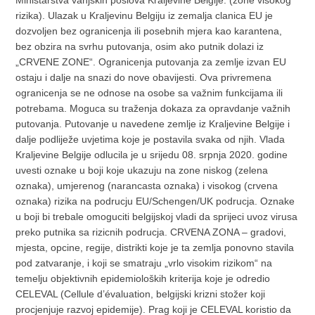
Ministarstva vanjskih poslova Kraljevine Belgije. (zone visokog
rizika). Ulazak u Kraljevinu Belgiju iz zemalja clanica EU je
dozvoljen bez ogranicenja ili posebnih mjera kao karantena,
bez obzira na svrhu putovanja, osim ako putnik dolazi iz
„CRVENE ZONE“. Ogranicenja putovanja za zemlje izvan EU
ostaju i dalje na snazi do nove obavijesti. Ova privremena
ogranicenja se ne odnose na osobe sa važnim funkcijama ili
potrebama. Moguca su traženja dokaza za opravdanje važnih
putovanja. Putovanje u navedene zemlje iz Kraljevine Belgije i
dalje podliježe uvjetima koje je postavila svaka od njih. Vlada
Kraljevine Belgije odlucila je u srijedu 08. srpnja 2020. godine
uvesti oznake u boji koje ukazuju na zone niskog (zelena
oznaka), umjerenog (narancasta oznaka) i visokog (crvena
oznaka) rizika na podrucju EU/Schengen/UK podrucja. Oznake
u boji bi trebale omoguciti belgijskoj vladi da sprijeci uvoz virusa
preko putnika sa rizicnih podrucja. CRVENA ZONA – gradovi,
mjesta, opcine, regije, distrikti koje je ta zemlja ponovno stavila
pod zatvaranje, i koji se smatraju „vrlo visokim rizikom“ na
temelju objektivnih epidemioloških kriterija koje je odredio
CELEVAL (Cellule d’évaluation, belgijski krizni stožer koji
procjenjuje razvoj epidemije). Prag koji je CELEVAL koristio da