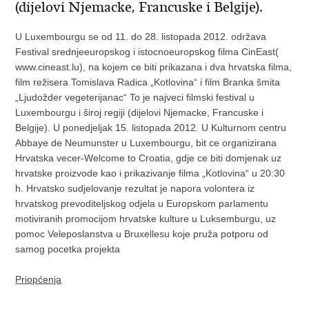
(dijelovi Njemacke, Francuske i Belgije).
U Luxembourgu se od 11. do 28. listopada 2012. održava
Festival srednjeeuropskog i istocnoeuropskog filma CinEast(
www.cineast.lu), na kojem ce biti prikazana i dva hrvatska filma,
film režisera Tomislava Radica „Kotlovina“ i film Branka šmita
„Ljudožder vegeterijanac“ To je najveci filmski festival u
Luxembourgu i široj regiji (dijelovi Njemacke, Francuske i
Belgije). U ponedjeljak 15. listopada 2012. U Kulturnom centru
Abbaye de Neumunster u Luxembourgu, bit ce organizirana
Hrvatska vecer-Welcome to Croatia, gdje ce biti domjenak uz
hrvatske proizvode kao i prikazivanje filma „Kotlovina“ u 20:30
h. Hrvatsko sudjelovanje rezultat je napora volontera iz
hrvatskog prevoditeljskog odjela u Europskom parlamentu
motiviranih promocijom hrvatske kulture u Luksemburgu, uz
pomoc Veleposlanstva u Bruxellesu koje pruža potporu od
samog pocetka projekta
Priopćenja