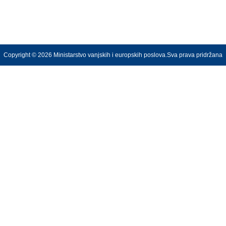
Copyright © 2026 Ministarstvo vanjskih i europskih poslova.Sva prava pridržana