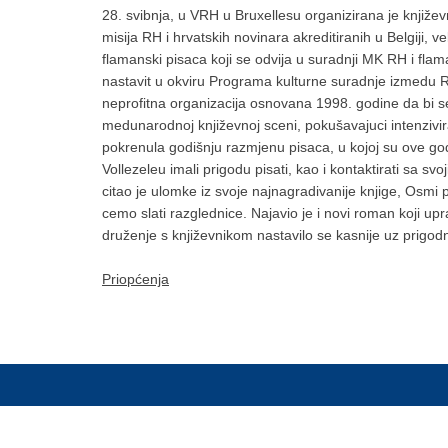
28. svibnja, u VRH u Bruxellesu organizirana je književ
misija RH i hrvatskih novinara akreditiranih u Belgiji, 
flamanski pisaca koji se odvija u suradnji MK RH i fla
nastavit u okviru Programa kulturne suradnje izmedu R
neprofitna organizacija osnovana 1998. godine da bi se 
medunarodnoj književnoj sceni, pokušavajuci intenzivir
pokrenula godišnju razmjenu pisaca, u kojoj su ove god
Vollezeleu imali prigodu pisati, kao i kontaktirati sa s
citao je ulomke iz svoje najnagradivanije knjige, Osmi 
cemo slati razglednice. Najavio je i novi roman koji up
druženje s književnikom nastavilo se kasnije uz prigod
Priopćenja