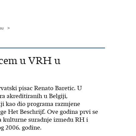
esu >
eticem u VRH u
rvatski pisac Renato Baretic. U
a akreditiranih u Belgiji,
giji kao dio programa razmjene
ge Het Beschrijf. Ove godina prvi se
ma kulturne suradnje izmedu RH i
g 2006. godine.