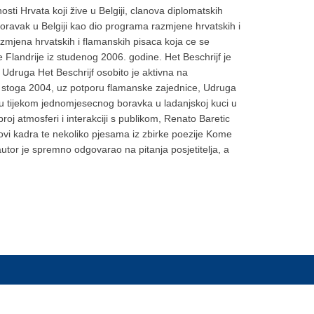
sti Hrvata koji žive u Belgiji, clanova diplomatskih
 boravak u Belgiji kao dio programa razmjene hrvatskih i
azmjena hrvatskih i flamanskih pisaca koja ce se
Flandrije iz studenog 2006. godine. Het Beschrijf je
 Udruga Het Beschrijf osobito je aktivna na
je stoga 2004, uz potporu flamanske zajednice, Udruga
 su tijekom jednomjesecnog boravka u ladanjskoj kuci u
roj atmosferi i interakciji s publikom, Renato Baretic
rovi kadra te nekoliko pjesama iz zbirke poezije Kome
autor je spremno odgovarao na pitanja posjetitelja, a