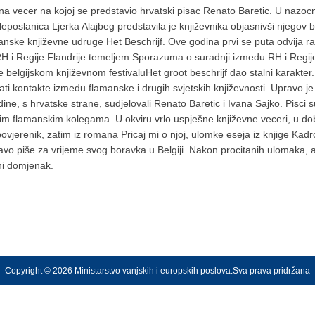
na vecer na kojoj se predstavio hrvatski pisac Renato Baretic. U nazocno
veleposlanica Ljerka Alajbeg predstavila je književnika objasnivši njegov
manske književne udruge Het Beschrijf. Ove godina prvi se puta odvija r
H i Regije Flandrije temeljem Sporazuma o suradnji izmedu RH i Regije 
belgijskom književnom festivaluHet groot beschrijf dao stalni karakter.
ati kontakte izmedu flamanske i drugih svjetskih književnosti. Upravo 
ine, s hrvatske strane, sudjelovali Renato Baretic i Ivana Sajko. Pisci
vojim flamanskim kolegama. U okviru vrlo uspješne književne veceri, u dob
povjerenik, zatim iz romana Pricaj mi o njoj, ulomke eseja iz knjige Kad
ravo piše za vrijeme svog boravka u Belgiji. Nakon procitanih ulomaka, 
ni domjenak.
Copyright © 2026 Ministarstvo vanjskih i europskih poslova.Sva prava pridržana