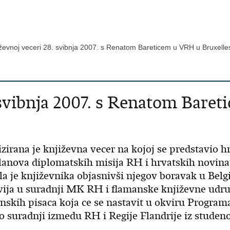
iževnoj veceri 28. svibnja 2007. s Renatom Bareticem u VRH u Bruxell
. svibnja 2007. s Renatom Bar
zirana je književna vecer na kojoj se predstavio h
clanova diplomatskih misija RH i hrvatskih novinar
la je književnika objasnivši njegov boravak u Bel
dvija u suradnji MK RH i flamanske književne udru
anskih pisaca koja ce se nastavit u okviru Progra
 suradnji izmedu RH i Regije Flandrije iz studeno