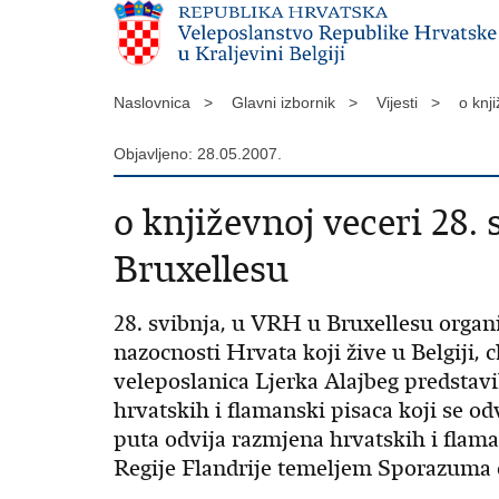
Naslovnica >
Glavni izbornik >
Vijesti >
o knj
Objavljeno: 28.05.2007.
o književnoj veceri 28
Bruxellesu
28. svibnja, u VRH u Bruxellesu organi
nazocnosti Hrvata koji žive u Belgiji, 
veleposlanica Ljerka Alajbeg predstavi
hrvatskih i flamanski pisaca koji se o
puta odvija razmjena hrvatskih i flam
Regije Flandrije temeljem Sporazuma o